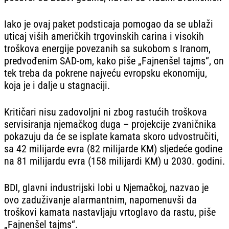
Iako je ovaj paket podsticaja pomogao da se ublaži
uticaj viših američkih trgovinskih carina i visokih
troškova energije povezanih sa sukobom s Iranom,
predvođenim SAD-om, kako piše „Fajnenšel tajms“, on
tek treba da pokrene najveću evropsku ekonomiju,
koja je i dalje u stagnaciji.
Kritičari nisu zadovoljni ni zbog rastućih troškova
servisiranja njemačkog duga – projekcije zvaničnika
pokazuju da će se isplate kamata skoro udvostručiti,
sa 42 milijarde evra (82 milijarde KM) sljedeće godine
na 81 milijardu evra (158 milijardi KM) u 2030. godini.
BDI, glavni industrijski lobi u Njemačkoj, nazvao je
ovo zaduživanje alarmantnim, napomenuvši da
troškovi kamata nastavljaju vrtoglavo da rastu, piše
„Fajnenšel tajms“.