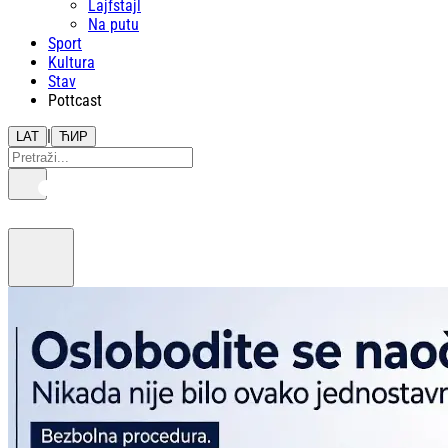
Lajfstajl
Na putu
Sport
Kultura
Stav
Pottcast
|
LAT
ЋИР