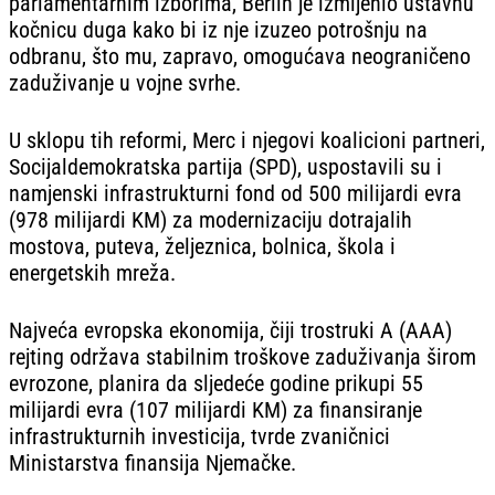
parlamentarnim izborima, Berlin je izmijenio ustavnu
kočnicu duga kako bi iz nje izuzeo potrošnju na
odbranu, što mu, zapravo, omogućava neograničeno
zaduživanje u vojne svrhe.
U sklopu tih reformi, Merc i njegovi koalicioni partneri,
Socijaldemokratska partija (SPD), uspostavili su i
namjenski infrastrukturni fond od 500 milijardi evra
(978 milijardi KM) za modernizaciju dotrajalih
mostova, puteva, željeznica, bolnica, škola i
energetskih mreža.
Najveća evropska ekonomija, čiji trostruki A (AAA)
rejting održava stabilnim troškove zaduživanja širom
evrozone, planira da sljedeće godine prikupi 55
milijardi evra (107 milijardi KM) za finansiranje
infrastrukturnih investicija, tvrde zvaničnici
Ministarstva finansija Njemačke.