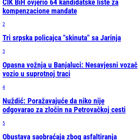
CIK BiH ovjerio 64 kandidatske liste za
kompenzacione mandate
2
Tri srpska policajca "skinuta" sa Jarinja
3
Opasna vožnja u Banjaluci: Nesavjesni vozač
vozio u suprotnoj traci
4
Nuždić: Poražavajuće da niko nije
odgovarao za zločin na Petrovačkoj cesti
5
Obustava saobraćaja zbog asfaltiranja