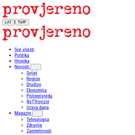
|
LAT
ЋИР
Sve vijesti
Politika
Hronika
Novosti
Svijet
Region
Društvo
Ekonomija
Poljoprivreda
ReTTrovizor
Izjava dana
Magazin
Tehnologija
Zdravlje
Zanimljivosti