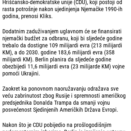
Hrišćansko-demokratske unije (CDU), koji postoji od
rasta potrošnje nakon ujedinjenja Njemačke 1990-ih
godina, prenosi Kliks.
Dodatnim zaduživanjem uglavnom će se finansirati
njemački budžet za odbranu, koji bi sljedeće godine
trebalo da dostigne 109 milijardi evra (213 milijardi
KM), a do 2030. godine 183,6 milijardi evra (358
milijardi KM). Berlin planira da sljedeće godine
obezbijedi 11,6 milijardi evra (23 milijarde KM) vojne
pomoći Ukrajini.
Zaokret ka ponovnom naoružavanju odražava sve
veću zabrinutost zbog Rusije i spremnosti američkog
predsjednika Donalda Trampa da smanji vojnu
posvećenost Sjedinjenih Američkih Država Evropi.
Nakon što je CDU pobijedio na prošlogodišnjim