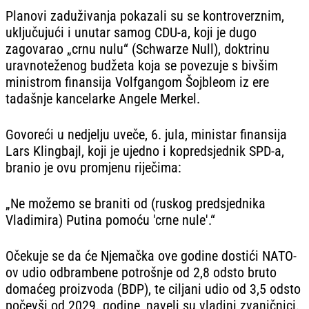
Planovi zaduživanja pokazali su se kontroverznim,
uključujući i unutar samog CDU-a, koji je dugo
zagovarao „crnu nulu“ (Schwarze Null), doktrinu
uravnoteženog budžeta koja se povezuje s bivšim
ministrom finansija Volfgangom Šojbleom iz ere
tadašnje kancelarke Angele Merkel.
Govoreći u ned‌jelju uveče, 6. jula, ministar finansija
Lars Klingbajl, koji je ujedno i kopredsjednik SPD-a,
branio je ovu promjenu riječima:
„Ne možemo se braniti od (ruskog predsjednika
Vladimira) Putina pomoću 'crne nule'.“
Očekuje se da će Njemačka ove godine dostići NATO-
ov udio odbrambene potrošnje od 2,8 odsto bruto
domaćeg proizvoda (BDP), te ciljani udio od 3,5 odsto
počevši od 2029. godine, naveli su vladini zvaničnici.