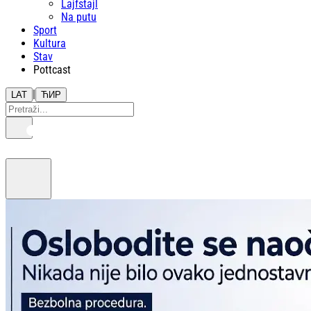
Lajfstajl
Na putu
Sport
Kultura
Stav
Pottcast
|
LAT
ЋИР