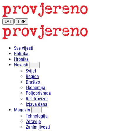
|
LAT
ЋИР
Sve vijesti
Politika
Hronika
Novosti
Svijet
Region
Društvo
Ekonomija
Poljoprivreda
ReTTrovizor
Izjava dana
Magazin
Tehnologija
Zdravlje
Zanimljivosti