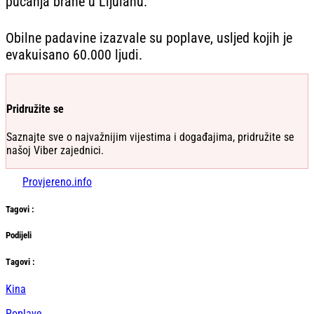
pucanja brane u Lijulanu.
Obilne padavine izazvale su poplave, usljed kojih je
evakuisano 60.000 ljudi.
Pridružite se
Saznajte sve o najvažnijim vijestima i događajima, pridružite se
našoj Viber zajednici.
Provjereno.info
Tag
ovi
:
Podijeli
Тag
ovi
:
Kina
Poplave