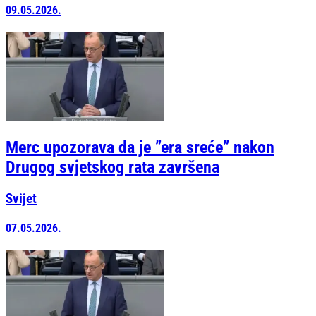
09.05.2026.
Merc upozorava da je ”era sreće” nakon
Drugog svjetskog rata završena
Svijet
07.05.2026.