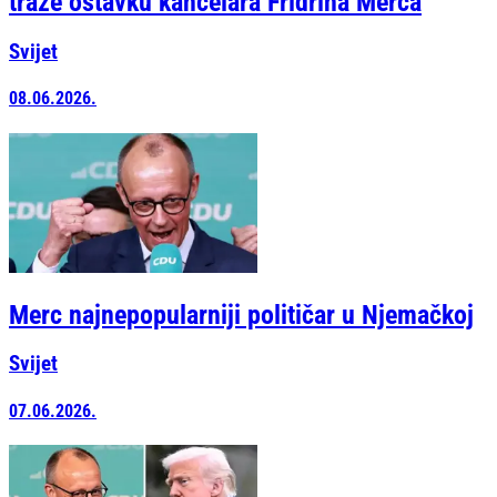
traže ostavku kancelara Fridriha Merca
Svijet
08.06.2026.
Merc najnepopularniji političar u Njemačkoj
Svijet
07.06.2026.