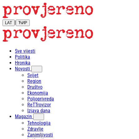
|
LAT
ЋИР
Sve vijesti
Politika
Hronika
Novosti
Svijet
Region
Društvo
Ekonomija
Poljoprivreda
ReTTrovizor
Izjava dana
Magazin
Tehnologija
Zdravlje
Zanimljivosti