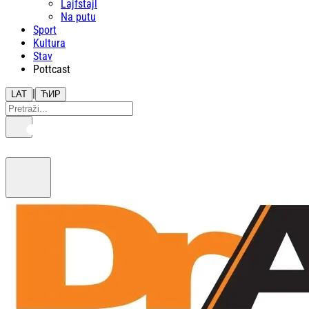
Lajfstajl
Na putu
Sport
Kultura
Stav
Pottcast
|
LAT
ЋИР