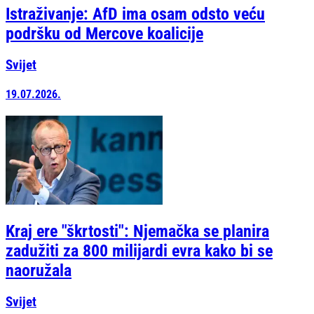
Istraživanje: AfD ima osam odsto veću
podršku od Mercove koalicije
Svijet
19.07.2026.
Kraj ere "škrtosti": Njemačka se planira
zadužiti za 800 milijardi evra kako bi se
naoružala
Svijet