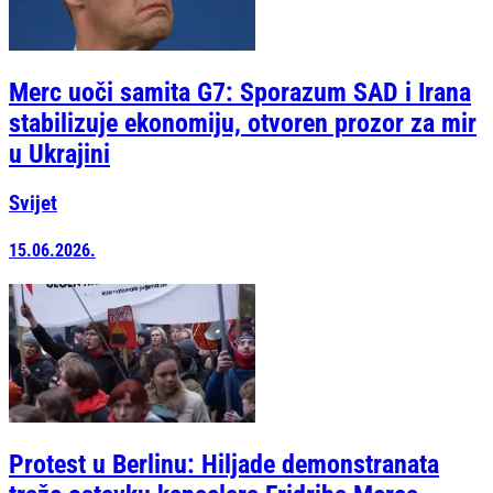
Merc uoči samita G7: Sporazum SAD i Irana
stabilizuje ekonomiju, otvoren prozor za mir
u Ukrajini
Svijet
15.06.2026.
Protest u Berlinu: Hiljade demonstranata