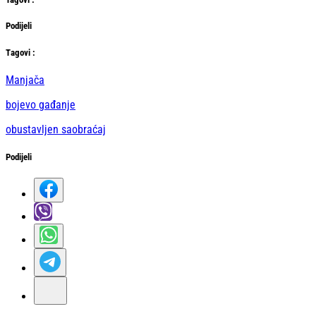
Podijeli
Тag
ovi
:
Manjača
bojevo gađanje
obustavljen saobraćaj
Podijeli