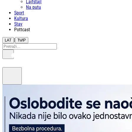
Lajfstajl
Na putu
Sport
Kultura
Stav
Pottcast
|
LAT
ЋИР