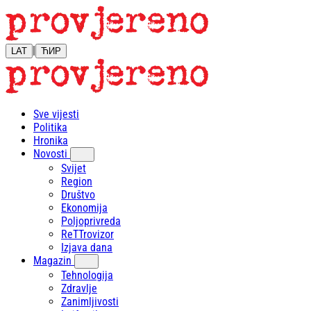
|
LAT
ЋИР
Sve vijesti
Politika
Hronika
Novosti
Svijet
Region
Društvo
Ekonomija
Poljoprivreda
ReTTrovizor
Izjava dana
Magazin
Tehnologija
Zdravlje
Zanimljivosti