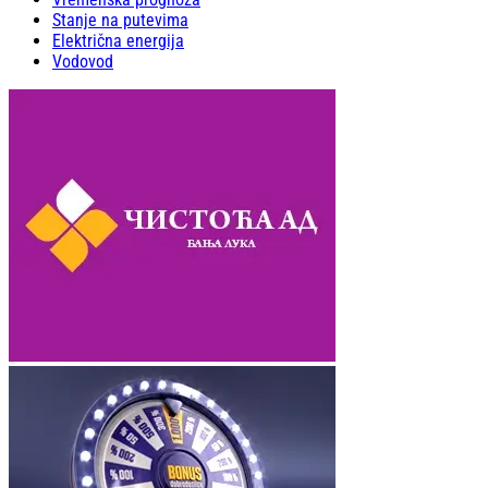
Stanje na putevima
Električna energija
Vodovod