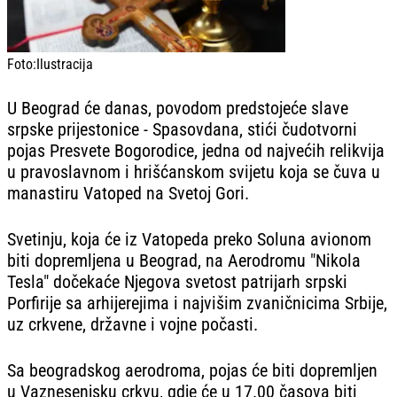
Foto:
Ilustracija
U Beograd će danas, povodom predstojeće slave
srpske prijestonice - Spasovdana, stići čudotvorni
pojas Presvete Bogorodice, jedna od najvećih relikvija
u pravoslavnom i hrišćanskom svijetu koja se čuva u
manastiru Vatoped na Svetoj Gori.
Svetinju, koja će iz Vatopeda preko Soluna avionom
biti dopremljena u Beograd, na Aerodromu "Nikola
Tesla" dočekaće Njegova svetost patrijarh srpski
Porfirije sa arhijerejima i najvišim zvaničnicima Srbije,
uz crkvene, državne i vojne počasti.
Sa beogradskog aerodroma, pojas će biti dopremljen
u Vaznesenjsku crkvu, gdje će u 17.00 časova biti