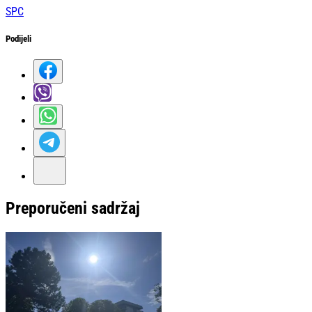
SPC
Podijeli
Preporučeni sadržaj