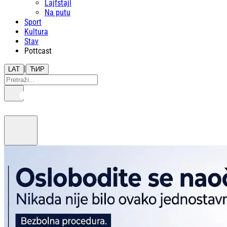
Lajfstajl
Na putu
Sport
Kultura
Stav
Pottcast
|
LAT
ЋИР