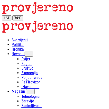
|
LAT
ЋИР
Sve vijesti
Politika
Hronika
Novosti
Svijet
Region
Društvo
Ekonomija
Poljoprivreda
ReTTrovizor
Izjava dana
Magazin
Tehnologija
Zdravlje
Zanimljivosti