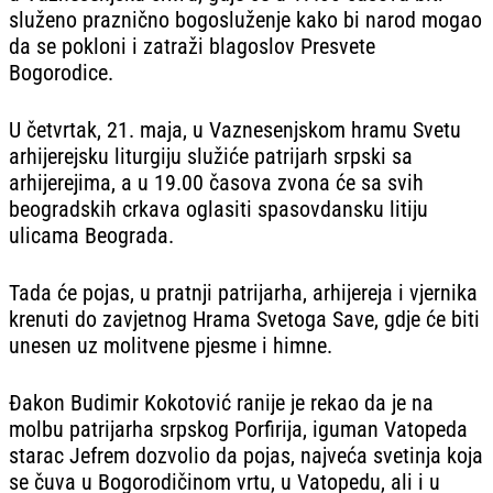
služeno praznično bogosluženje kako bi narod mogao
da se pokloni i zatraži blagoslov Presvete
Bogorodice.
U četvrtak, 21. maja, u Vaznesenjskom hramu Svetu
arhijerejsku liturgiju služiće patrijarh srpski sa
arhijerejima, a u 19.00 časova zvona će sa svih
beogradskih crkava oglasiti spasovdansku litiju
ulicama Beograda.
Tada će pojas, u pratnji patrijarha, arhijereja i vjernika
krenuti do zavjetnog Hrama Svetoga Save, gdje će biti
unesen uz molitvene pjesme i himne.
Đakon Budimir Kokotović ranije je rekao da je na
molbu patrijarha srpskog Porfirija, iguman Vatopeda
starac Jefrem dozvolio da pojas, najveća svetinja koja
se čuva u Bogorodičinom vrtu, u Vatopedu, ali i u