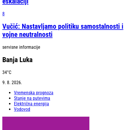
eskalaciji
8
Vučić: Nastavljamo politiku samostalnosti i
vojne neutralnosti
servisne informacije
Banja Luka
34
°C
9. 8. 2026.
Vremenska prognoza
Stanje na putevima
Električna energija
Vodovod