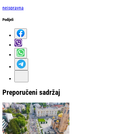
neispravna
Podijeli
Preporučeni sadržaj