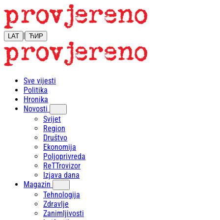
|
LAT
ЋИР
Sve vijesti
Politika
Hronika
Novosti
Svijet
Region
Društvo
Ekonomija
Poljoprivreda
ReTTrovizor
Izjava dana
Magazin
Tehnologija
Zdravlje
Zanimljivosti