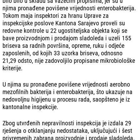
bilo bilo u skladu sa važećim propisima, jer su u
njima pronađene povišene vrijednosti enterobakterija.
Tokom maja inspektori za hranu Uprave za
inspekcijske poslove Kantona Sarajevo proveli su
redovne kontrole u 22 ugostiteljska objekta koji se
bave proizvodnjom i prodajom sladoleda i uzeli 155
briseva sa radnih površina, opreme, ruku i odjeće
zaposlenih, od kojih 33 uzorka briseva, odnosno
21,29 odsto, nije zadovoljilo propisane mikrobiološke
kriterije.
U njima su pronađene povišene vrijednosti aerobno
mezofilnih bakterija i enterobakterija, što ukazuje na
nedovoljnu higijenu u procesu rada, saopšteno je iz
kantonalne inspekcije.
Zbog utvrđenih nepravilnosti inspekcija je izdala 29
rješenja o otklanjanju nedostataka, uključujući i šest
privremenih zabrana proizvodnje i prodaje sladoleda.