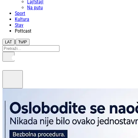
Lajfstajl
Na putu
Sport
Kultura
Stav
Pottcast
|
LAT
ЋИР