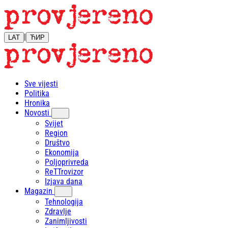
|
LAT
ЋИР
Sve vijesti
Politika
Hronika
Novosti
Svijet
Region
Društvo
Ekonomija
Poljoprivreda
ReTTrovizor
Izjava dana
Magazin
Tehnologija
Zdravlje
Zanimljivosti