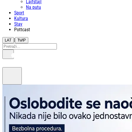
Lajfstajl
Na putu
Sport
Kultura
Stav
Pottcast
|
LAT
ЋИР