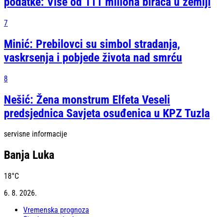
podatke: Više od 111 miliona birača u zemlji
7
Minić: Prebilovci su simbol stradanja,
vaskrsenja i pobjede života nad smrću
8
Nešić: Žena monstrum Elfeta Veseli
predsjednica Savjeta osuđenica u KPZ Tuzla
servisne informacije
Banja Luka
18
°C
6. 8. 2026.
Vremenska prognoza