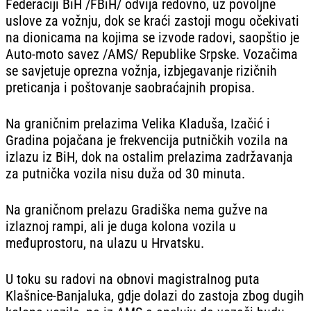
Federaciji BiH /FBiH/ odvija redovno, uz povoljne
uslove za vožnju, dok se kraći zastoji mogu očekivati
na dionicama na kojima se izvode radovi, saopštio je
Auto-moto savez /AMS/ Republike Srpske. Vozačima
se savjetuje oprezna vožnja, izbjegavanje rizičnih
preticanja i poštovanje saobraćajnih propisa.
Na graničnim prelazima Velika Kladuša, Izačić i
Gradina pojačana je frekvencija putničkih vozila na
izlazu iz BiH, dok na ostalim prelazima zadržavanja
za putnička vozila nisu duža od 30 minuta.
Na graničnom prelazu Gradiška nema gužve na
izlaznoj rampi, ali je duga kolona vozila u
međuprostoru, na ulazu u Hrvatsku.
U toku su radovi na obnovi magistralnog puta
Klašnice-Banjaluka, gdje dolazi do zastoja zbog dugih