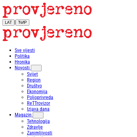
|
LAT
ЋИР
Sve vijesti
Politika
Hronika
Novosti
Svijet
Region
Društvo
Ekonomija
Poljoprivreda
ReTTrovizor
Izjava dana
Magazin
Tehnologija
Zdravlje
Zanimljivosti