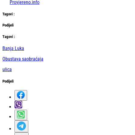
Provjereno.info
Tag
ovi
:
Podijeli
Тag
ovi
:
Banja Luka
Obustava saobraćaja
ulica
Podijeli