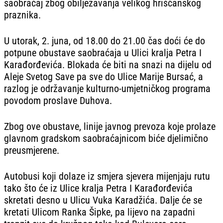
saobraćaj zbog obilježavanja velikog hrišćanskog
praznika.
U utorak, 2. juna, od 18.00 do 21.00 čas doći će do
potpune obustave saobraćaja u Ulici kralja Petra I
Karađorđevića. Blokada će biti na snazi na dijelu od
Aleje Svetog Save pa sve do Ulice Marije Bursać, a
razlog je održavanje kulturno-umjetničkog programa
povodom proslave Duhova.
Zbog ove obustave, linije javnog prevoza koje prolaze
glavnom gradskom saobraćajnicom biće djelimično
preusmjerene.
Autobusi koji dolaze iz smjera sjevera mijenjaju rutu
tako što će iz Ulice kralja Petra I Karađorđevića
skretati desno u Ulicu Vuka Karadžića. Dalje će se
kretati Ulicom Ranka Šipke, pa lijevo na zapadni