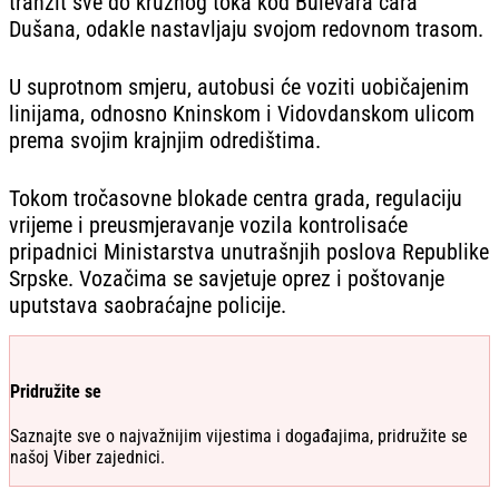
tranzit sve do kružnog toka kod Bulevara cara
Dušana, odakle nastavljaju svojom redovnom trasom.
U suprotnom smjeru, autobusi će voziti uobičajenim
linijama, odnosno Kninskom i Vidovdanskom ulicom
prema svojim krajnjim odredištima.
Tokom tročasovne blokade centra grada, regulaciju
vrijeme i preusmjeravanje vozila kontrolisaće
pripadnici Ministarstva unutrašnjih poslova Republike
Srpske. Vozačima se savjetuje oprez i poštovanje
uputstava saobraćajne policije.
Pridružite se
Saznajte sve o najvažnijim vijestima i događajima, pridružite se
našoj Viber zajednici.