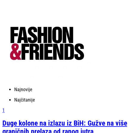
Najnovije
Najčitanije
1
Duge kolone na izlazu iz BiH: Gužve na više
graničnih prelaza od ranog jutra