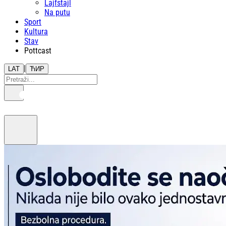
Lajfstajl
Na putu
Sport
Kultura
Stav
Pottcast
|
LAT
ЋИР