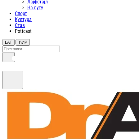
Лајфстajл
На путу
Спорт
Култура
Став
Pottcast
|
LAT
ЋИР