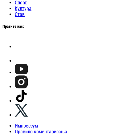
Спорт
Култура
Став
Пратите нас:
Импрессум
Правило коментарисања