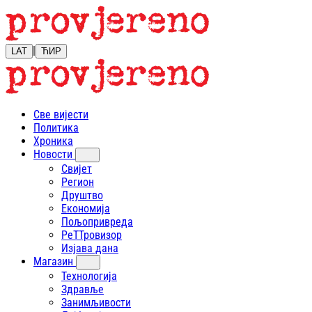
|
LAT
ЋИР
Све вијести
Политика
Хроника
Новости
Свијет
Регион
Друштво
Економија
Пољопривреда
РеТТровизор
Изјава дана
Магазин
Технологија
Здравље
Занимљивости