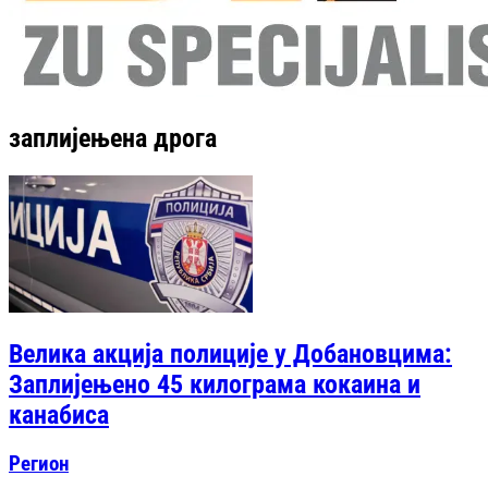
заплијењена дрога
Велика акција полиције у Добановцима:
Заплијењено 45 килограма кокаина и
канабиса
Регион