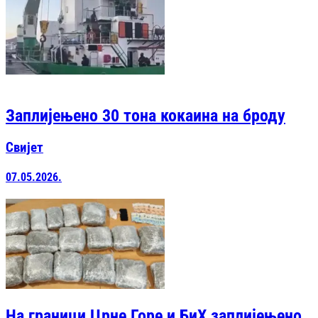
Заплијењено 30 тона кокаина на броду
Свијет
07.05.2026.
На граници Црне Горе и БиХ заплијењено