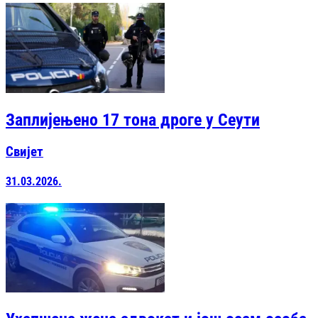
Заплијењено 17 тона дроге у Сеути
Свијет
31.03.2026.