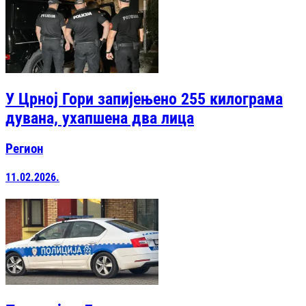
У Црној Гори запијењено 255 килограма
дувана, ухапшена два лица
Регион
11.02.2026.