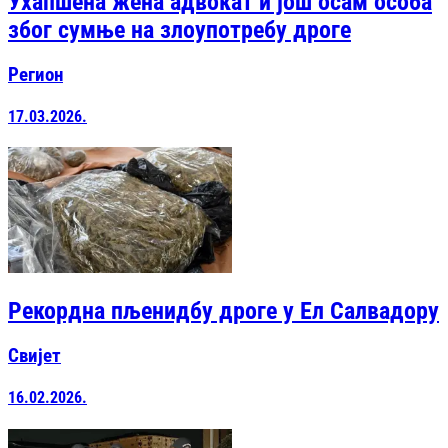
Ухапшена жена адвокат и још осам особа
због сумње на злоупотребу дроге
Регион
17.03.2026.
Рекордна пљенидбу дроге у Ел Салвадору
Свијет
16.02.2026.