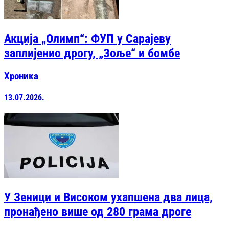
Акција „Олимп“: ФУП у Сарајеву
заплијенио дрогу, „Зоље“ и бомбе
Хроника
13.07.2026.
У Зеници и Високом ухапшена два лица,
пронађено више од 280 грама дроге