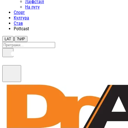
Лајфстajл
На путу
Спорт
Култура
Став
Pottcast
|
LAT
ЋИР