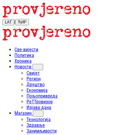
|
LAT
ЋИР
Све вијести
Политика
Хроника
Новости
Свијет
Регион
Друштво
Економија
Пољопривреда
РеТТровизор
Изјава дана
Магазин
Технологија
Здравље
Занимљивости