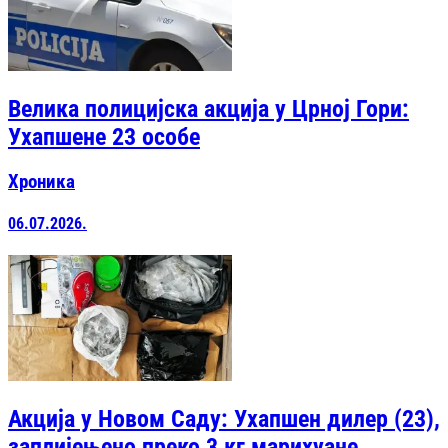
Велика полицијска акција у Црној Гори:
Ухапшене 23 особе
Хроника
06.07.2026.
Акција у Новом Саду: Ухапшен дилер (23),
заплијењено преко 3 кг марихуане