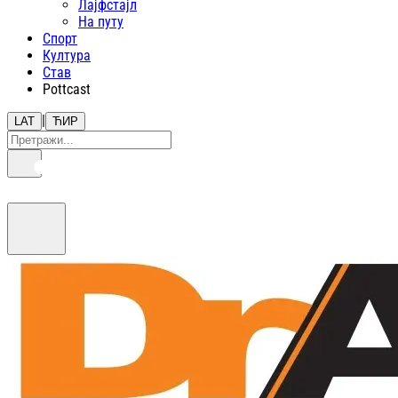
Лајфстajл
На путу
Спорт
Култура
Став
Pottcast
|
LAT
ЋИР