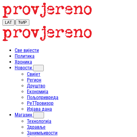
|
LAT
ЋИР
Све вијести
Политика
Хроника
Новости
Свијет
Регион
Друштво
Економија
Пољопривреда
РеТТровизор
Изјава дана
Магазин
Технологија
Здравље
Занимљивости