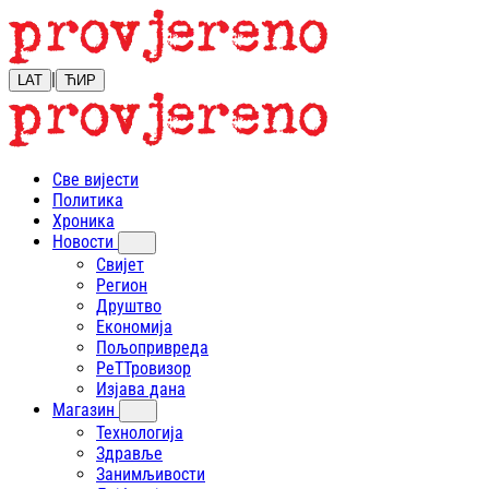
|
LAT
ЋИР
Све вијести
Политика
Хроника
Новости
Свијет
Регион
Друштво
Економија
Пољопривреда
РеТТровизор
Изјава дана
Магазин
Технологија
Здравље
Занимљивости