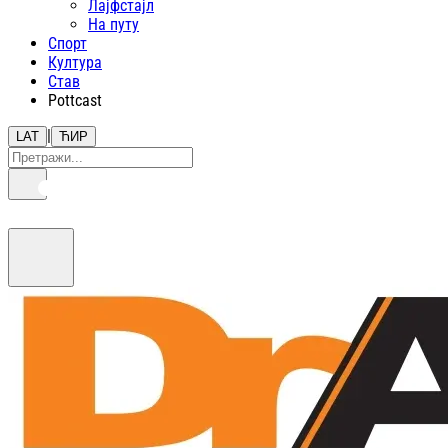
Лајфстajл
На путу
Спорт
Култура
Став
Pottcast
|
LAT
ЋИР