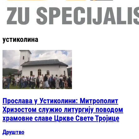
устиколина
Прослава у Устиколини: Митрополит
Хризостом служио литургију поводом
храмовне славе Цркве Свете Тројице
Друштво