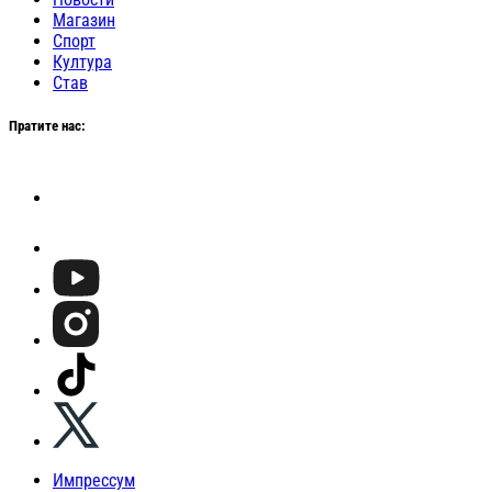
Магазин
Спорт
Култура
Став
Пратите нас:
Импрессум