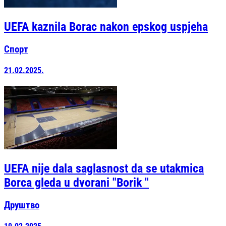
UEFA kaznila Borac nakon epskog uspjeha
Спорт
21.02.2025.
UEFA nije dala saglasnost da se utakmica
Borca gleda u dvorani "Borik "
Друштво