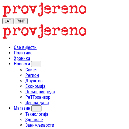
|
LAT
ЋИР
Све вијести
Политика
Хроника
Новости
Свијет
Регион
Друштво
Економија
Пољопривреда
РеТТровизор
Изјава дана
Магазин
Технологија
Здравље
Занимљивости