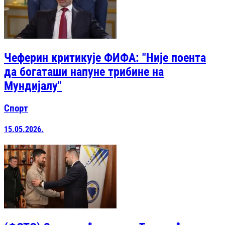
Чеферин критикује ФИФА: "Није поента
да богаташи напуне трибине на
Мундијалу"
Спорт
15.05.2026.