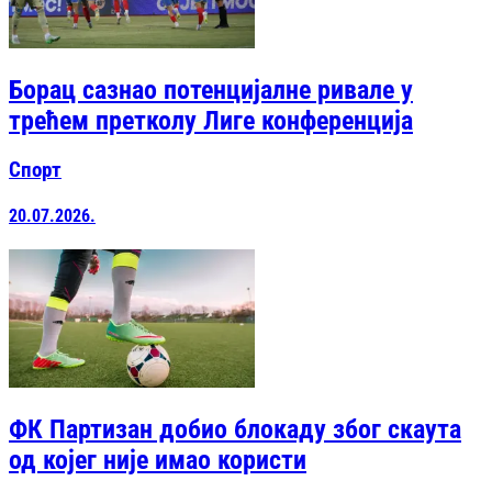
Борац сазнао потенцијалне ривале у
трећем претколу Лиге конференција
Спорт
20.07.2026.
ФК Партизан добио блокаду због скаута
од којег није имао користи