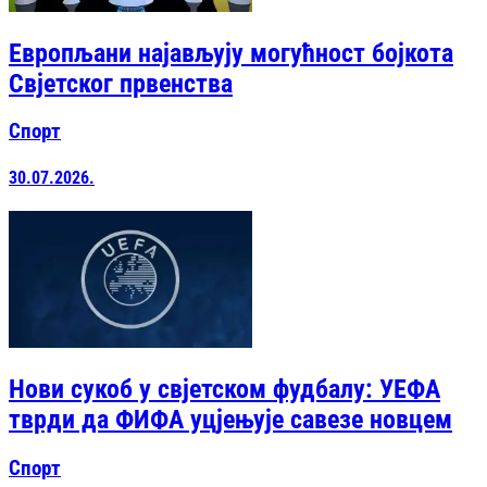
Европљани најављују могућност бојкота
Свјетског првенства
Спорт
30.07.2026.
Нови сукоб у свјетском фудбалу: УЕФА
тврди да ФИФА уцјењује савезе новцем
Спорт