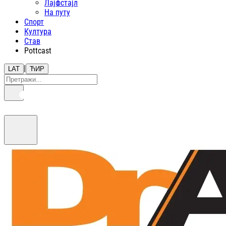
Лајфстajл
На путу
Спорт
Култура
Став
Pottcast
|
LAT
ЋИР