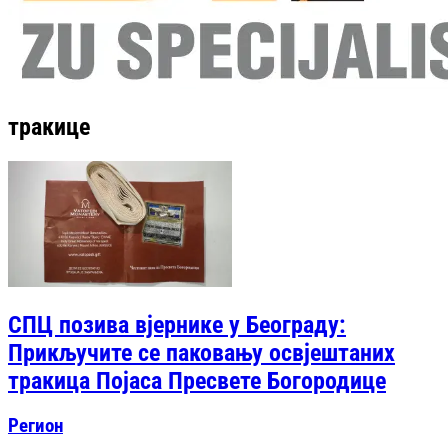
тракице
СПЦ позива вјернике у Београду:
Прикључите се паковању освјештаних
тракица Појаса Пресвете Богородице
Регион