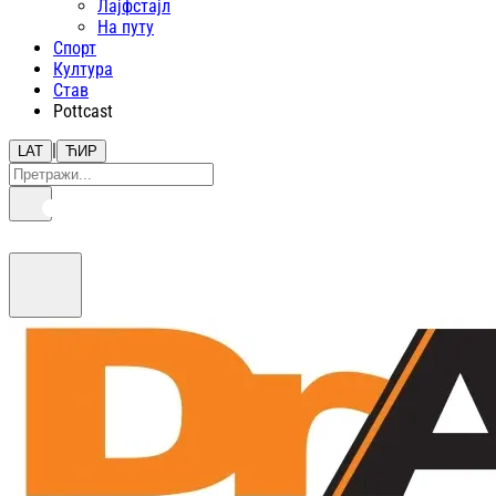
Лајфстajл
На путу
Спорт
Култура
Став
Pottcast
|
LAT
ЋИР