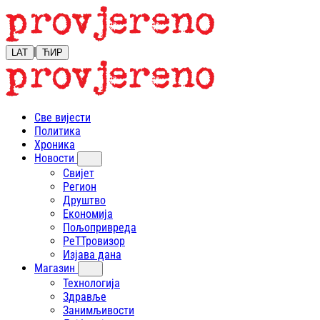
|
LAT
ЋИР
Све вијести
Политика
Хроника
Новости
Свијет
Регион
Друштво
Економија
Пољопривреда
РеТТровизор
Изјава дана
Магазин
Технологија
Здравље
Занимљивости