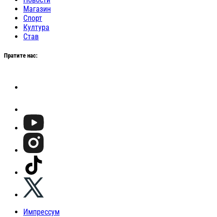
Магазин
Спорт
Култура
Став
Пратите нас:
Импрессум