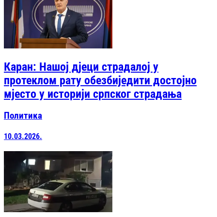
Каран: Нашој дјеци страдалој у
протеклом рату обезбиједити достојно
мјесто у историји српског страдања
Политика
10.03.2026.