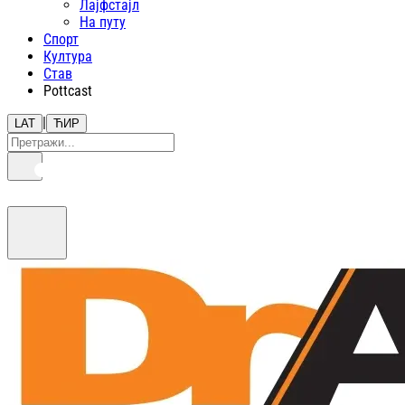
Лајфстajл
На путу
Спорт
Култура
Став
Pottcast
|
LAT
ЋИР