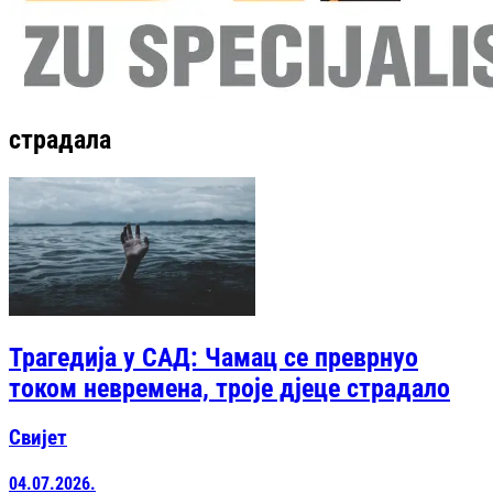
страдала
Трагедија у САД: Чамац се преврнуо
током невремена, троје дјеце страдало
Свијет
04.07.2026.