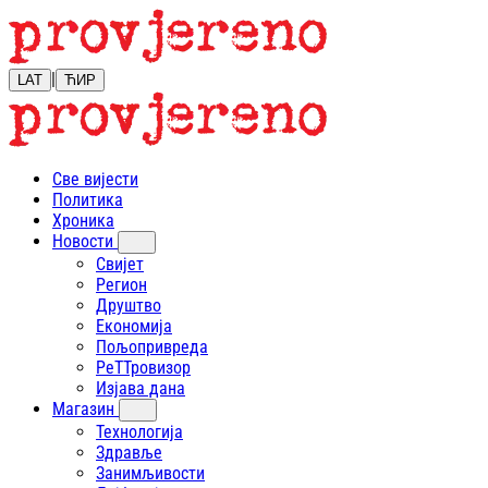
|
LAT
ЋИР
Све вијести
Политика
Хроника
Новости
Свијет
Регион
Друштво
Економија
Пољопривреда
РеТТровизор
Изјава дана
Магазин
Технологија
Здравље
Занимљивости