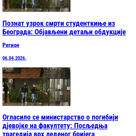
Познат узрок смрти студенткиње из
Београда: Објављени детаљи обдукције
Регион
06.04.2026.
Огласило се министарство о погибији
дјевојке на факултету: Посљедња
трагедија врх леденог бријега