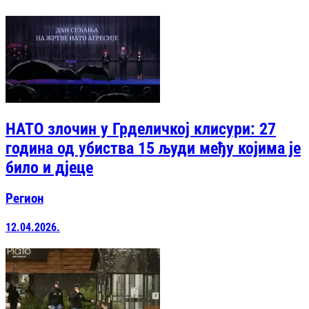
НАТО злочин у Грделичкој клисури: 27
година од убиства 15 људи међу којима је
било и дјеце
Регион
12.04.2026.