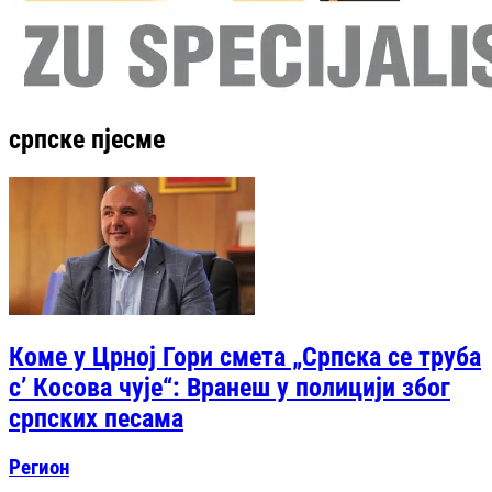
српске пјесме
Коме у Црној Гори смета „Српска се труба
с’ Косова чује“: Вранеш у полицији због
српских песама
Регион