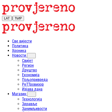
|
LAT
ЋИР
Све вијести
Политика
Хроника
Новости
Свијет
Регион
Друштво
Економија
Пољопривреда
РеТТровизор
Изјава дана
Магазин
Технологија
Здравље
Занимљивости