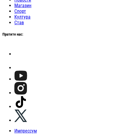
Магазин
Спорт
Култура
Став
Пратите нас:
Импрессум