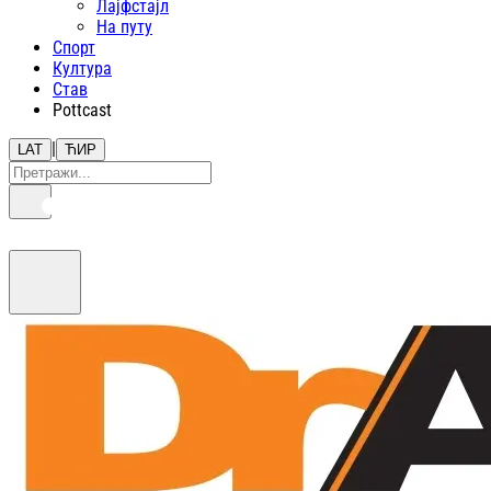
Лајфстajл
На путу
Спорт
Култура
Став
Pottcast
|
LAT
ЋИР