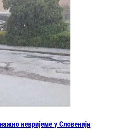
Снажно невријеме у Словенији