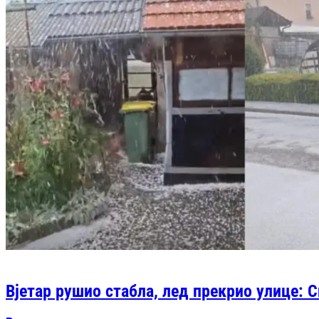
Вјетар рушио стабла, лед прекрио улице: 