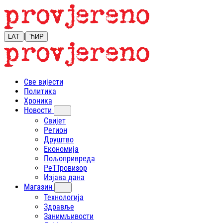
|
LAT
ЋИР
Све вијести
Политика
Хроника
Новости
Свијет
Регион
Друштво
Економија
Пољопривреда
РеТТровизор
Изјава дана
Магазин
Технологија
Здравље
Занимљивости