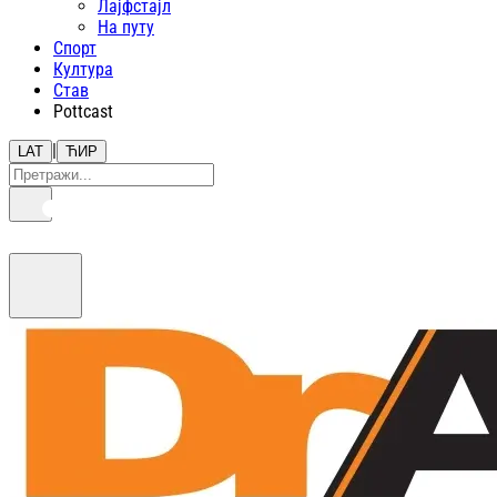
Лајфстajл
На путу
Спорт
Култура
Став
Pottcast
|
LAT
ЋИР