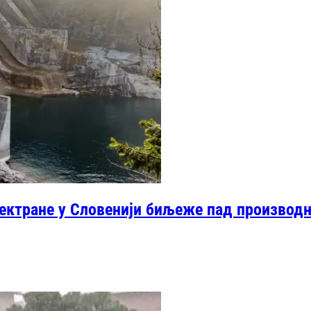
лектране у Словенији биљеже пад производ