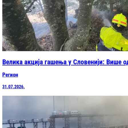
Велика акција гашења у Словенији: Више од
Регион
31.07.2026.