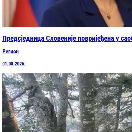
Предсједница Словеније повријеђена у сао
Регион
01.08.2026.