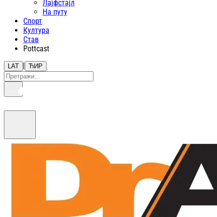
Лајфстajл
На путу
Спорт
Култура
Став
Pottcast
|
LAT
ЋИР