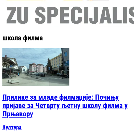
школа филма
Прилике за младе филмаџије: Почињу
пријаве за Четврту љетну школу филма у
Прњавору
Култура