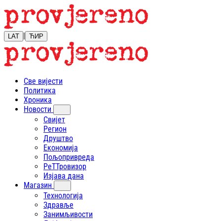
|
LAT
ЋИР
Све вијести
Политика
Хроника
Новости
Свијет
Регион
Друштво
Економија
Пољопривреда
РеТТровизор
Изјава дана
Магазин
Технологија
Здравље
Занимљивости