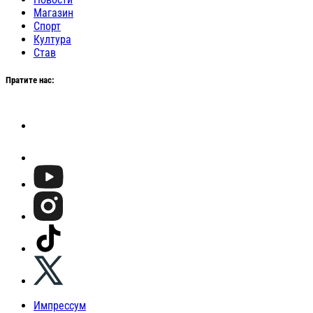
Магазин
Спорт
Култура
Став
Пратите нас:
Импрессум