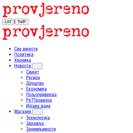
|
LAT
ЋИР
Све вијести
Политика
Хроника
Новости
Свијет
Регион
Друштво
Економија
Пољопривреда
РеТТровизор
Изјава дана
Магазин
Технологија
Здравље
Занимљивости