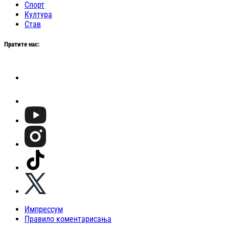
Спорт
Култура
Став
Пратите нас:
Импрессум
Правило коментарисања