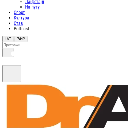
Лајфстajл
На путу
Спорт
Култура
Став
Pottcast
|
LAT
ЋИР