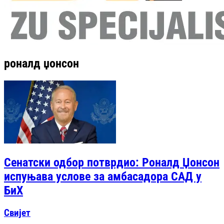
роналд џонсон
Сенатски одбор потврдио: Роналд Џонсон
испуњава услове за амбасадора САД у
БиХ
Свијет