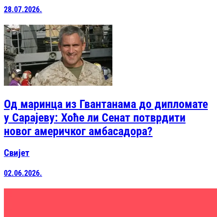
28.07.2026.
Од маринца из Гвантанама до дипломате
у Сарајеву: Хоће ли Сенат потврдити
новог америчког амбасадора?
Свијет
02.06.2026.