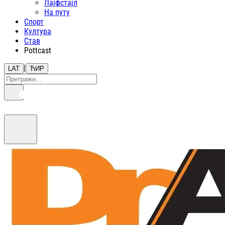
Лајфстajл
На путу
Спорт
Култура
Став
Pottcast
|
LAT
ЋИР