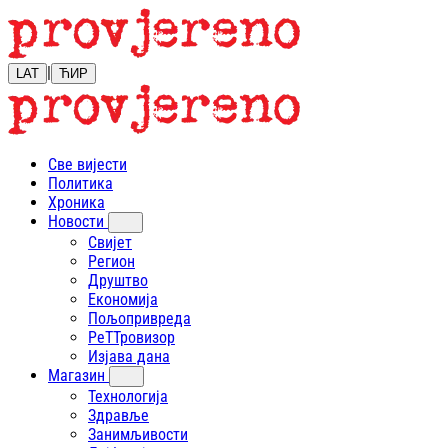
|
LAT
ЋИР
Све вијести
Политика
Хроника
Новости
Свијет
Регион
Друштво
Економија
Пољопривреда
РеТТровизор
Изјава дана
Магазин
Технологија
Здравље
Занимљивости