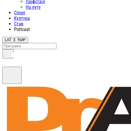
Лајфстajл
На путу
Спорт
Култура
Став
Pottcast
|
LAT
ЋИР