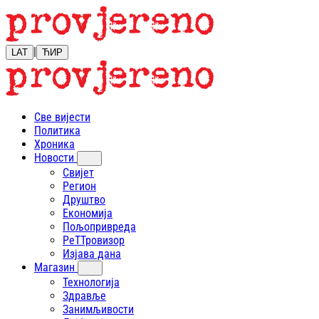
|
LAT
ЋИР
Све вијести
Политика
Хроника
Новости
Свијет
Регион
Друштво
Економија
Пољопривреда
РеТТровизор
Изјава дана
Магазин
Технологија
Здравље
Занимљивости