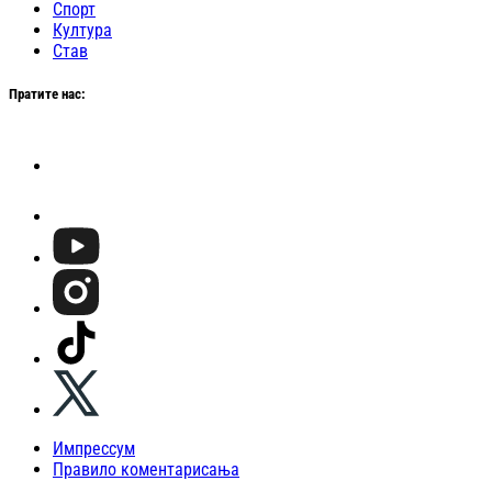
Спорт
Култура
Став
Пратите нас:
Импрессум
Правило коментарисања