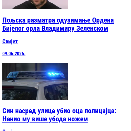
Пољска разматра одузимање Ордена
Бијелог орла Владимиру Зеленском
Свијет
09.06.2026.
Син насред улице убио оца полицајца:
Нанио му више убода ножем