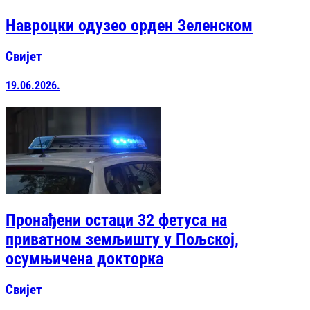
Навроцки одузео орден Зеленском
Свијет
19.06.2026.
Пронађени остаци 32 фетуса на
приватном земљишту у Пољској,
осумњичена докторка
Свијет