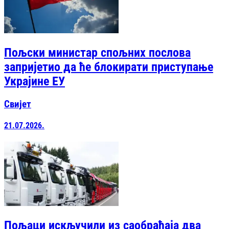
Пољски министар спољних послова
запријетио да ће блокирати приступање
Украјине ЕУ
Свијет
21.07.2026.
Пољаци искључили из саобраћаја два