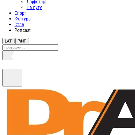
Лајфстajл
На путу
Спорт
Култура
Став
Pottcast
|
LAT
ЋИР