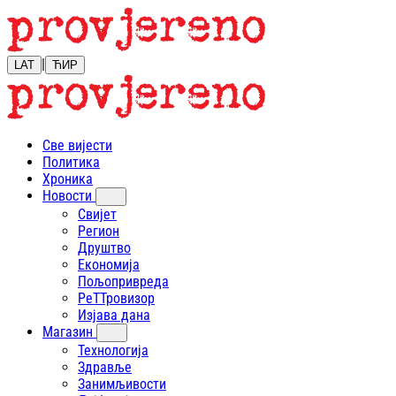
|
LAT
ЋИР
Све вијести
Политика
Хроника
Новости
Свијет
Регион
Друштво
Економија
Пољопривреда
РеТТровизор
Изјава дана
Магазин
Технологија
Здравље
Занимљивости