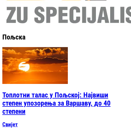
Пољска
Топлотни талас у Пољској: Највиши
степен упозорења за Варшаву, до 40
степени
Свијет