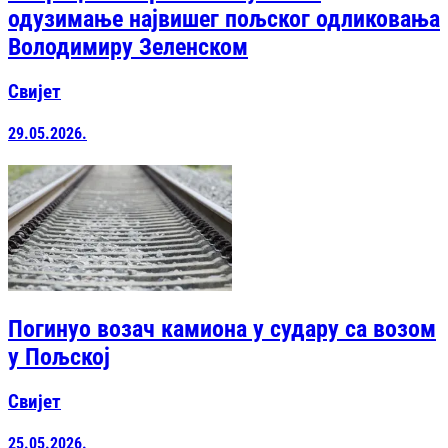
одузимање највишег пољског одликовања
Володимиру Зеленском
Свијет
29.05.2026.
Погинуо возач камиона у судару са возом
у Пољској
Свијет
25.05.2026.