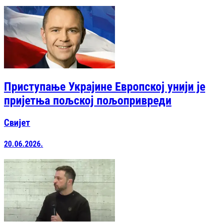
Приступање Украјине Европској унији је
пријетња пољској пољопривреди
Свијет
20.06.2026.