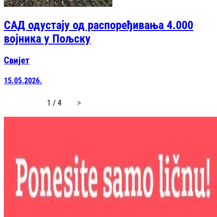
САД одустају од распоређивања 4.000
војника у Пољску
Свијет
15.05.2026.
page
1 / 4