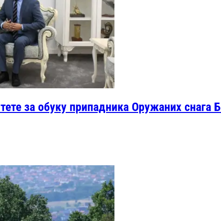
итете за обуку припадника Оружаних снага 