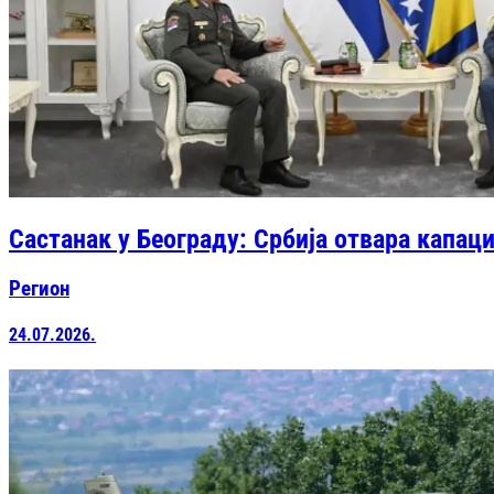
Састанак у Београду: Србија отвара капац
Регион
24.07.2026.