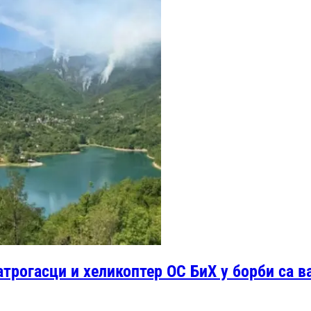
атрогасци и хеликоптер ОС БиХ у борби са 