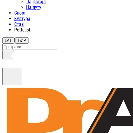
Лајфстajл
На путу
Спорт
Култура
Став
Pottcast
|
LAT
ЋИР