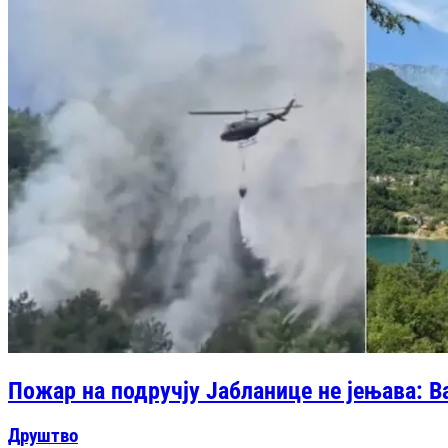
Пожар на подручју Јабланице не јењава: В
Друштво