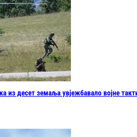
ика из десет земаља увјежбавало војне такт