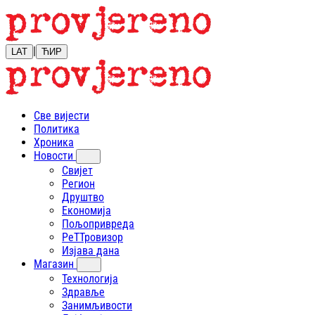
|
LAT
ЋИР
Све вијести
Политика
Хроника
Новости
Свијет
Регион
Друштво
Економија
Пољопривреда
РеТТровизор
Изјава дана
Магазин
Технологија
Здравље
Занимљивости