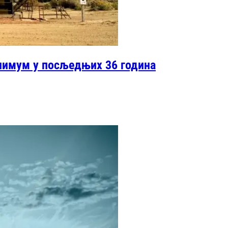
инимум у посљедњих 36 година