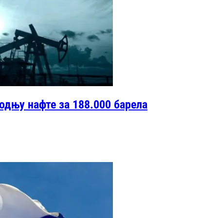
одњу нафте за 188.000 барела