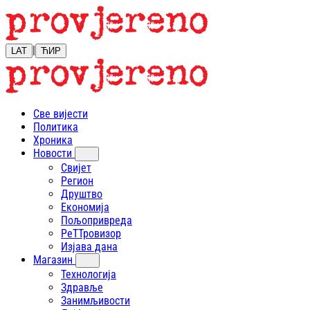
|
LAT
ЋИР
Све вијести
Политика
Хроника
Новости
Свијет
Регион
Друштво
Економија
Пољопривреда
РеТТровизор
Изјава дана
Магазин
Технологија
Здравље
Занимљивости