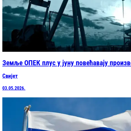
Земље ОПЕК плус у јуну повећавају произв
Свијет
03.05.2026.