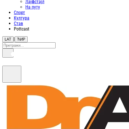
Лајфстajл
На путу
Спорт
Култура
Став
Pottcast
|
LAT
ЋИР