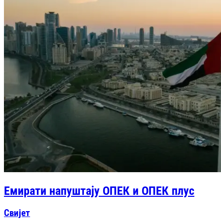
Емирати напуштају ОПЕК и ОПЕК плус
Свијет