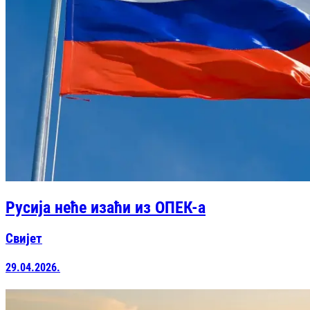
Русија неће изаћи из ОПЕК-а
Свијет
29.04.2026.