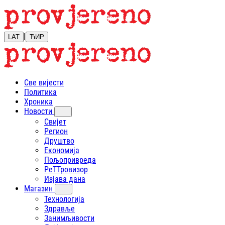
|
LAT
ЋИР
Све вијести
Политика
Хроника
Новости
Свијет
Регион
Друштво
Економија
Пољопривреда
РеТТровизор
Изјава дана
Магазин
Технологија
Здравље
Занимљивости