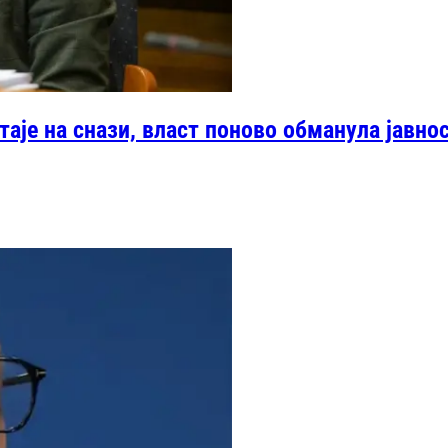
таје на снази, власт поново обманула јавно