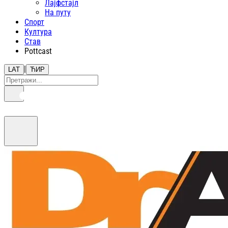
Лајфстajл
На путу
Спорт
Култура
Став
Pottcast
|
LAT
ЋИР