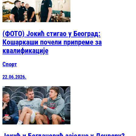
(ФОТО) Јокић стигао у Београд:
Кошаркаши почели припреме за
квалификације
Спорт
22.06.2026.