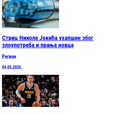
Стриц Николе Јокића ухапшен због
злоупотреба и прања новца
Регион
04.05.2026.