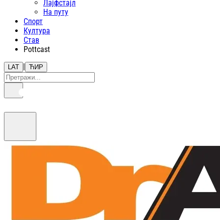
Лајфстajл
На путу
Спорт
Култура
Став
Pottcast
|
LAT
ЋИР