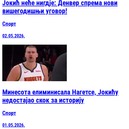
Јокић неће нигд‌је: Денвер спрема нови
вишегодишњи уговор!
Спорт
02.05.2026.
Минесота елиминисала Нагетсе, Јокићу
недостајао скок за историју
Спорт
01.05.2026.