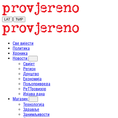
|
LAT
ЋИР
Све вијести
Политика
Хроника
Новости
Свијет
Регион
Друштво
Економија
Пољопривреда
РеТТровизор
Изјава дана
Магазин
Технологија
Здравље
Занимљивости