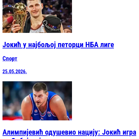
Јокић у најбољој петорци НБА лиге
Спорт
25.05.2026.
Алимпијевић одушевио нацију: Јокић игра