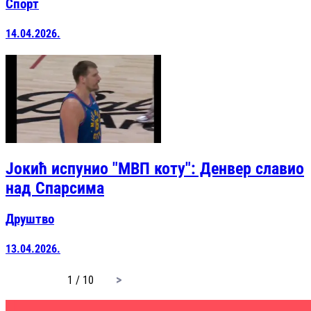
Спорт
14.04.2026.
Јокић испунио "МВП коту": Денвер славио
над Спарсима
Друштво
13.04.2026.
page
1 / 10