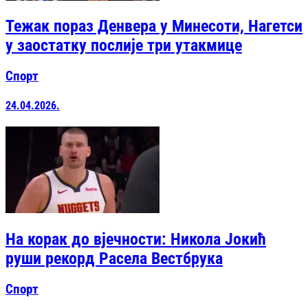
Тежак пораз Денвера у Минесоти, Нагетси
у заостатку послије три утакмице
Спорт
24.04.2026.
На корак до вјечности: Никола Јокић
руши рекорд Расела Вестбрука
Спорт