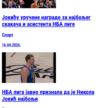
Јокићу уручене награде за најбољег
скакача и асистента НБА лиге
Спорт
16.04.2026.
НБА лига јавно признала да је Никола
Јокић најбољи