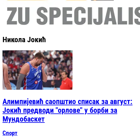
Никола Јокић
Алимпијевић саопштио списак за август:
Јокић предводи "орлове" у борби за
Мундобаскет
Спорт