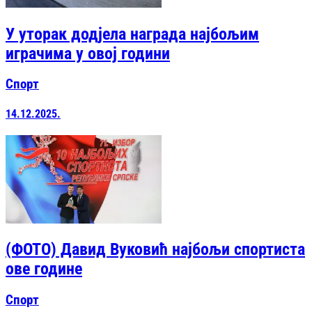
У уторак додјела награда најбољим
играчима у овој години
Спорт
14.12.2025.
(ФОТО) Давид Вуковић најбољи спортиста
ове године
Спорт