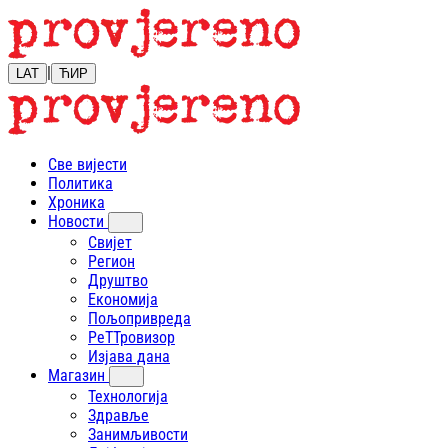
|
LAT
ЋИР
Све вијести
Политика
Хроника
Новости
Свијет
Регион
Друштво
Економија
Пољопривреда
РеТТровизор
Изјава дана
Магазин
Технологија
Здравље
Занимљивости