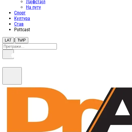
Лајфстajл
На путу
Спорт
Култура
Став
Pottcast
|
LAT
ЋИР