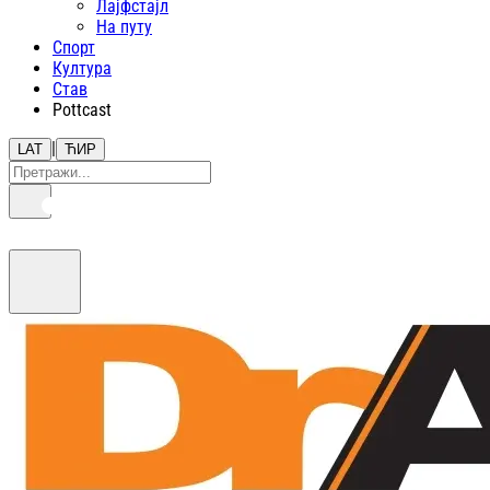
Лајфстajл
На путу
Спорт
Култура
Став
Pottcast
|
LAT
ЋИР