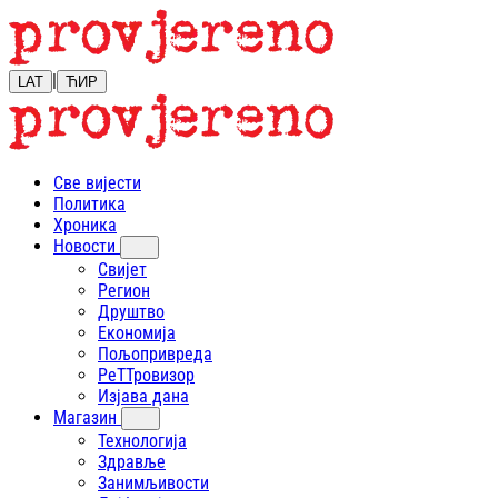
|
LAT
ЋИР
Све вијести
Политика
Хроника
Новости
Свијет
Регион
Друштво
Економија
Пољопривреда
РеТТровизор
Изјава дана
Магазин
Технологија
Здравље
Занимљивости