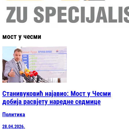
мост у чесми
Станивуковић најавио: Мост у Чесми
добија расвјету наредне седмице
Политика
28.04.2026.