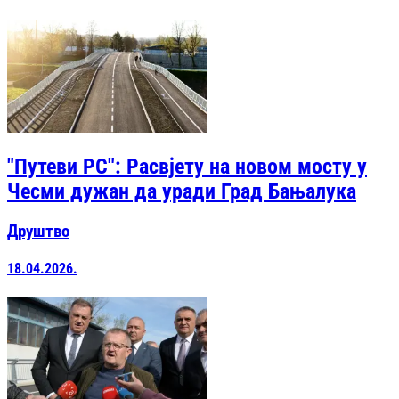
"Путеви РС": Расвјету на новом мосту у
Чесми дужан да уради Град Бањалука
Друштво
18.04.2026.