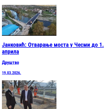
Јанковић: Отварање моста у Чесми до 1.
априла
Друштво
19.03.2026.