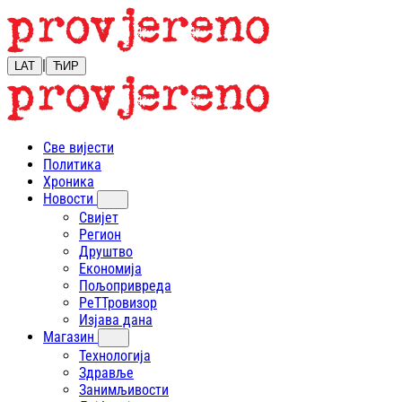
|
LAT
ЋИР
Све вијести
Политика
Хроника
Новости
Свијет
Регион
Друштво
Економија
Пољопривреда
РеТТровизор
Изјава дана
Магазин
Технологија
Здравље
Занимљивости