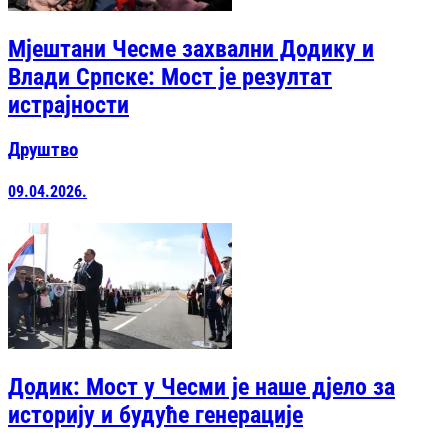
Мјештани Чесме захвални Додику и
Влади Српске: Мост је резултат
истрајности
Друштво
09.04.2026.
Додик: Мост у Чесми је наше дјело за
историју и будуће генерације