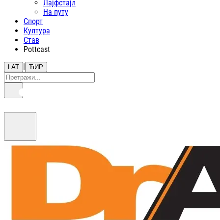
Лајфстajл
На путу
Спорт
Култура
Став
Pottcast
|
LAT
ЋИР