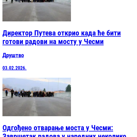
Директор Путева открио када ће бити
готови радови на мосту у Чесми
Друштво
03.02.2026.
Одгођено отварање моста у Чесми:
Завршетак радова у наредних неколико