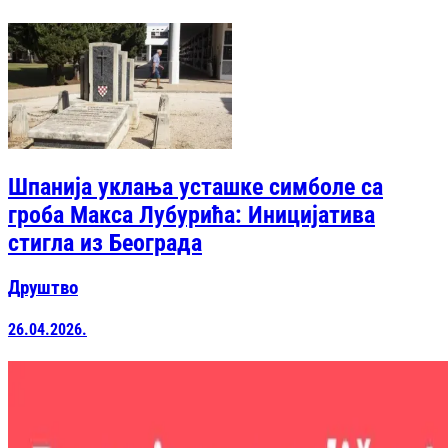
Шпанија уклања усташке симболе са
гроба Макса Лубурића: Иницијатива
стигла из Београда
Друштво
26.04.2026.