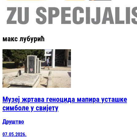
макс лубурић
Музеј жртава геноцида мапира усташке
симболе у свијету
Друштво
07.05.2026.