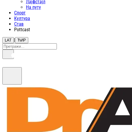
Лајфстajл
На путу
Спорт
Култура
Став
Pottcast
|
LAT
ЋИР