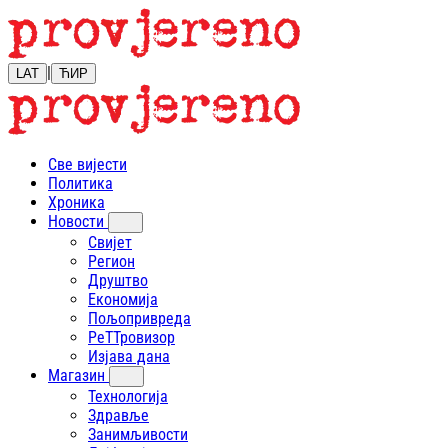
|
LAT
ЋИР
Све вијести
Политика
Хроника
Новости
Свијет
Регион
Друштво
Економија
Пољопривреда
РеТТровизор
Изјава дана
Магазин
Технологија
Здравље
Занимљивости