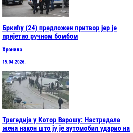
Бркићу (24) предложен притвор јер је
пријетио ручном бомбом
Хроника
15.04.2026.
Трагедија у Котор Варошу: Настрадала
жена након што ју је аутомобил ударио на