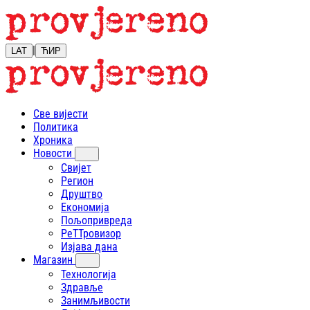
|
LAT
ЋИР
Све вијести
Политика
Хроника
Новости
Свијет
Регион
Друштво
Економија
Пољопривреда
РеТТровизор
Изјава дана
Магазин
Технологија
Здравље
Занимљивости