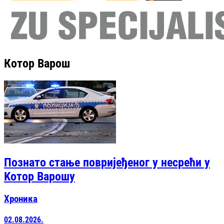
Котор Варош
Познато стање повријеђеног у несрећи у
Kотор Варошу
Хроника
02.08.2026.