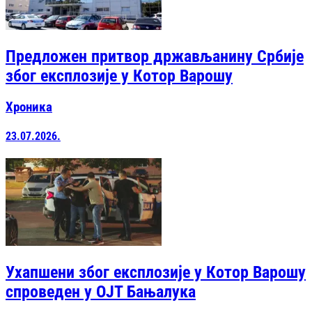
Предложен притвор држављанину Србије
због експлозије у Котор Варошу
Хроника
23.07.2026.
Ухапшени због експлозије у Котор Варошу
спроведен у OЈТ Бањалука