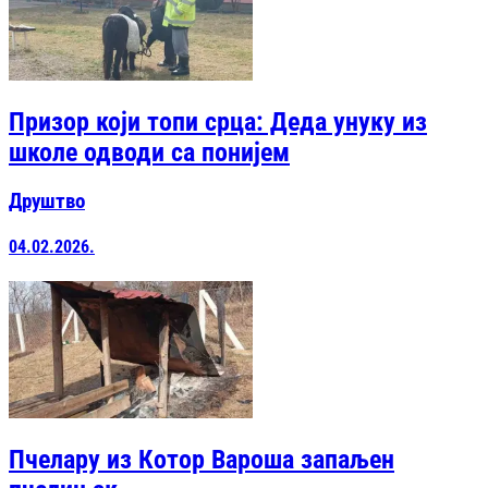
Призор који топи срца: Деда унуку из
школе одводи са понијем
Друштво
04.02.2026.
Пчелару из Котор Вароша запаљен