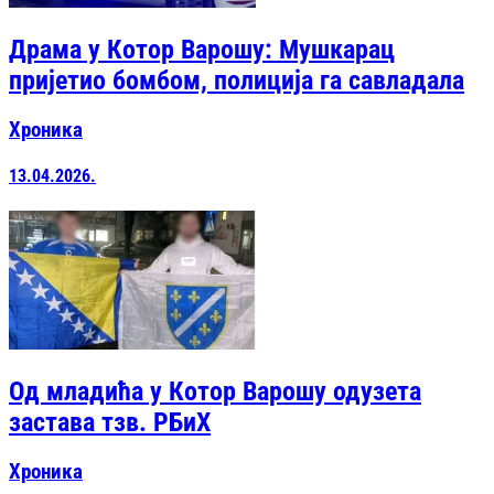
Драма у Котор Варошу: Мушкарац
пријетио бомбом, полиција га савладала
Хроника
13.04.2026.
Од младића у Котор Варошу одузета
застава тзв. РБиХ
Хроника