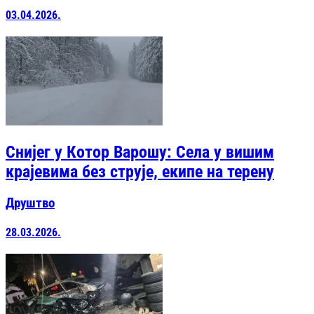
03.04.2026.
Снијег у Котор Варошу: Села у вишим
крајевима без струје, екипе на терену
Друштво
28.03.2026.