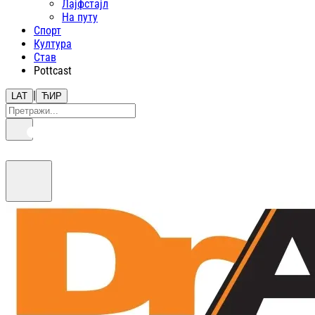
Лајфстajл
На путу
Спорт
Култура
Став
Pottcast
|
LAT
ЋИР