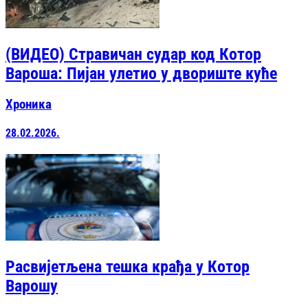
(ВИДЕО) Стравичан судар код Котор
Вароша: Пијан улетио у двориште куће
Хроника
28.02.2026.
Расвијетљена тешка крађа у Котор
Варошу