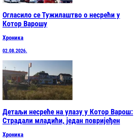
Огласило се Тужилаштво о несрећи у
Котор Варошу
Хроника
02.08.2026.
Детаљи несреће на улазу у Котор Варош:
Страдали младићи, један повријеђен
Хроника