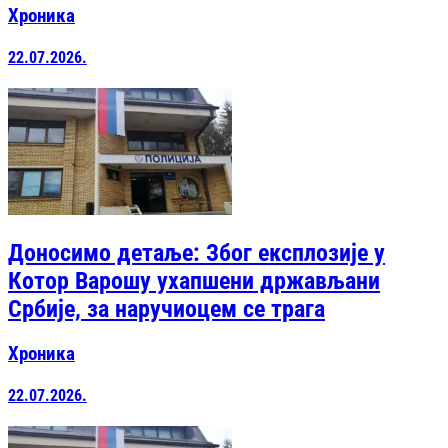
Хроника
22.07.2026.
Доносимо детаље: Због експлозије у
Котор Варошу ухапшени држављани
Србије, за наручиоцем се трага
Хроника
22.07.2026.