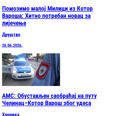
Помозимо малој Милици из Котор
Вароша: Хитно потребан новац за
лијечење
Друштво
26.06.2026.
АМС: Обустављен саобраћај на путу
Челинац–Котор Варош због удеса
Хроника