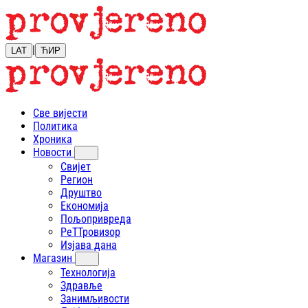
|
LAT
ЋИР
Све вијести
Политика
Хроника
Новости
Свијет
Регион
Друштво
Економија
Пољопривреда
РеТТровизор
Изјава дана
Магазин
Технологија
Здравље
Занимљивости