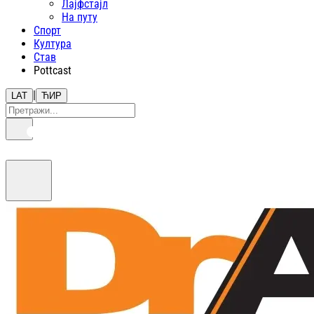
Лајфстajл
На путу
Спорт
Култура
Став
Pottcast
|
LAT
ЋИР