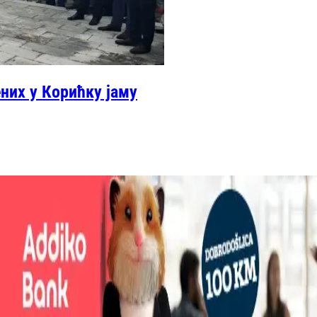
них у Корићку јаму