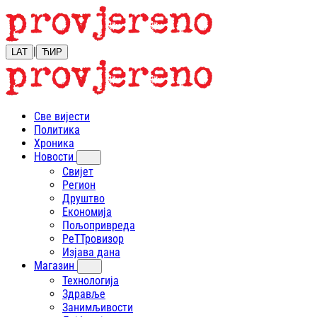
|
LAT
ЋИР
Све вијести
Политика
Хроника
Новости
Свијет
Регион
Друштво
Економија
Пољопривреда
РеТТровизор
Изјава дана
Магазин
Технологија
Здравље
Занимљивости