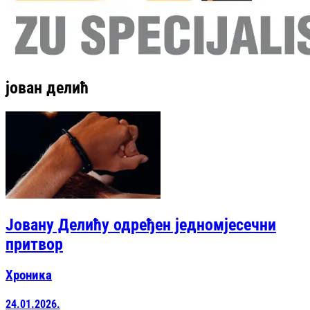
јован делић
Јовану Делићу одређен једномјесечни
притвор
Хроника
24.01.2026.