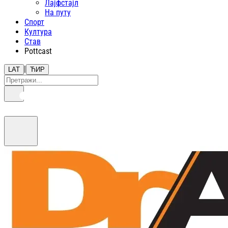
Лајфстajл
На путу
Спорт
Култура
Став
Pottcast
|
LAT
ЋИР