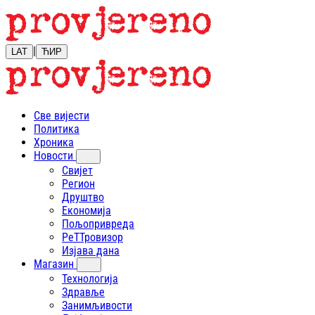
|
LAT
ЋИР
Све вијести
Политика
Хроника
Новости
Свијет
Регион
Друштво
Економија
Пољопривреда
РеТТровизор
Изјава дана
Магазин
Технологија
Здравље
Занимљивости