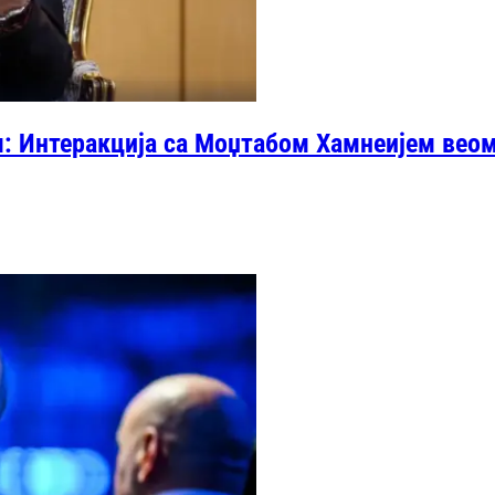
: Интеракција са Моџтабом Хамнеијем вео