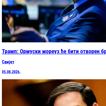
Трамп: Ормуски мореуз ће бити отворен бр
Свијет
05.08.2026.