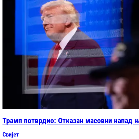
Трамп потврдио: Отказан масовни напад н
Свијет