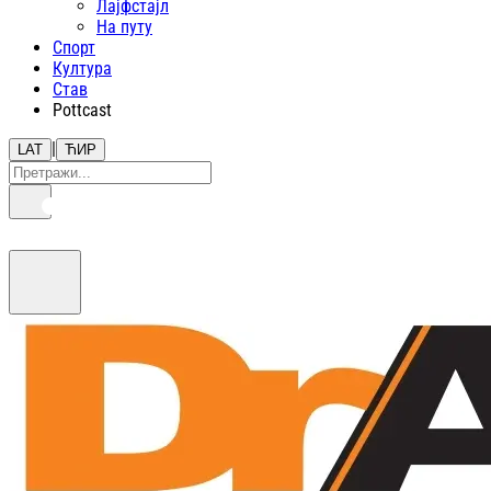
Лајфстajл
На путу
Спорт
Култура
Став
Pottcast
|
LAT
ЋИР