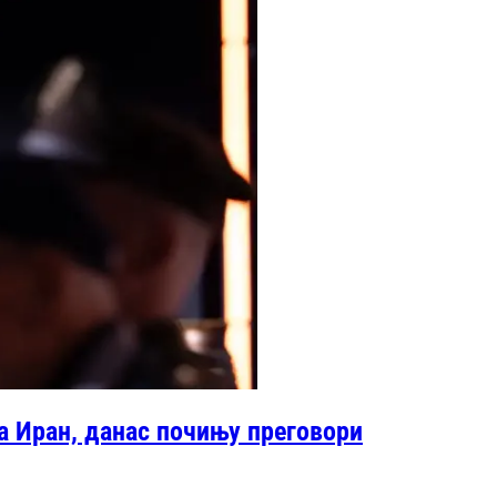
а Иран, данас почињу преговори