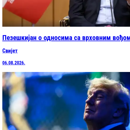
Пезешкијан о односима са врховним вођом
Свијет
06.08.2026.