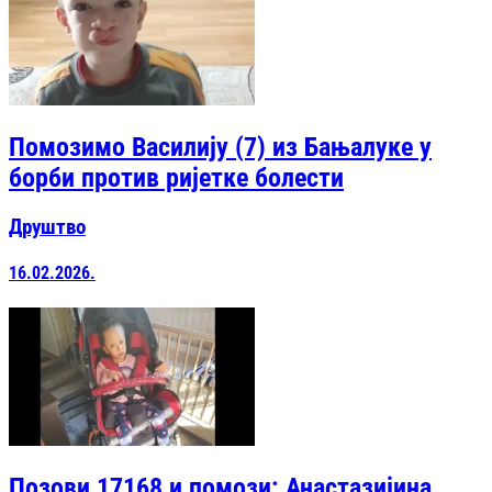
Помозимо Василију (7) из Бањалуке у
борби против ријетке болести
Друштво
16.02.2026.
Позови 17168 и помози: Анастазијина