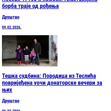
борба траје од рођења
Друштво
09.02.2026.
Тешка судбина: Породица из Теслића
повријеђена уочи донаторске вечери за
њих
Друштво