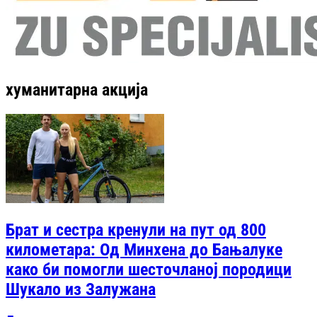
хуманитарна акција
Брат и сестра кренули на пут од 800
километара: Од Минхена до Бањалуке
како би помогли шесточланој породици
Шукало из Залужана