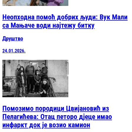
Неопходна помоћ добрих људи: Вук Мали
са Мањаче води најтежу битку
Друштво
24.01.2026.
Помозимо породици Цвијановић из
Пелагићева: Отац петоро дјеце имао
инфаркт док је возио камион