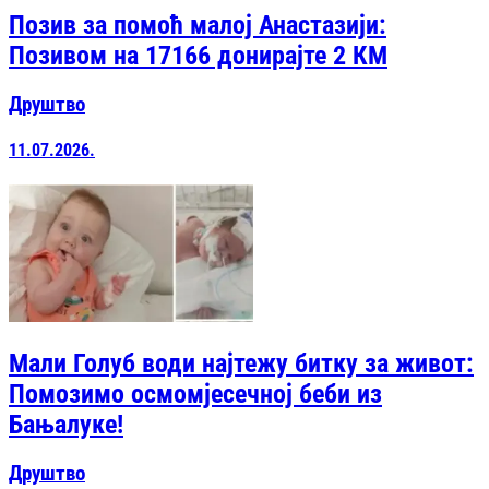
Позив за помоћ малој Анастазији:
Позивом на 17166 донирајте 2 КМ
Друштво
11.07.2026.
Мали Голуб води најтежу битку за живот:
Помозимо осмомјесечној беби из
Бањалуке!
Друштво