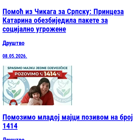
Помоћ из Чикага за Српску: Принцеза
Катарина обезбиједила пакете за
социјално угрожене
Друштво
08.05.2026.
Помозимо младој мајци позивом на број
1414
Друштво