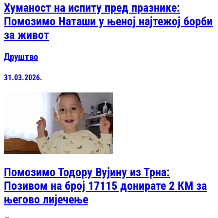
Хуманост на испиту пред празнике:
Помозимо Наташи у њеној најтежој борби
за живот
Друштво
31.03.2026.
Помозимо Тодору Вујину из Трна:
Позивом на број 17115 донирате 2 КМ за
његово лијечење