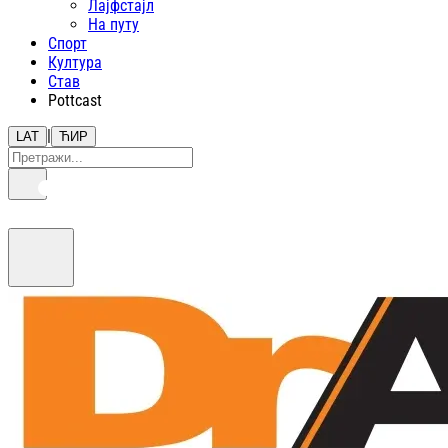
Лајфстajл
На путу
Спорт
Култура
Став
Pottcast
|
LAT
ЋИР