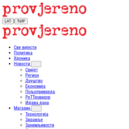
|
LAT
ЋИР
Све вијести
Политика
Хроника
Новости
Свијет
Регион
Друштво
Економија
Пољопривреда
РеТТровизор
Изјава дана
Магазин
Технологија
Здравље
Занимљивости