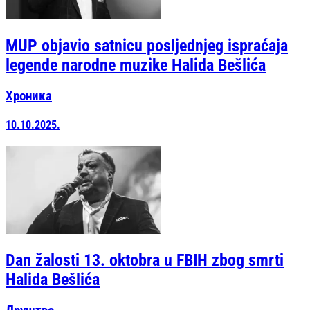
MUP objavio satnicu posljednjeg ispraćaja
legende narodne muzike Halida Bešlića
Хроника
10.10.2025.
Dan žalosti 13. oktobra u FBIH zbog smrti
Halida Bešlića