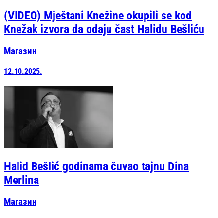
(VIDEO) Mještani Knežine okupili se kod
Knežak izvora da odaju čast Halidu Bešliću
Магазин
12.10.2025.
Halid Bešlić godinama čuvao tajnu Dina
Merlina
Магазин