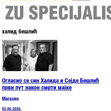
халид бешлић
Огласио се син Халида и Сејде Бешлић
први пут након смрти мајке
Магазин
02.06.2026.