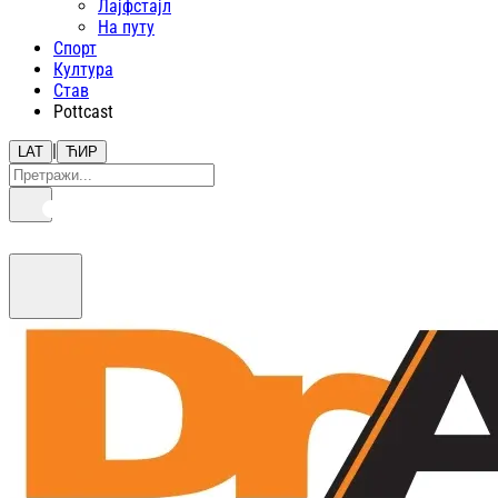
Лајфстajл
На путу
Спорт
Култура
Став
Pottcast
|
LAT
ЋИР