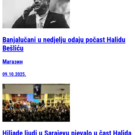
Banjalučani u nedjelju odaju počast Halidu
Bešliću
Магазин
09.10.2025.
Hiljade ljudi u Sarajevu pjevalo u čast Halida