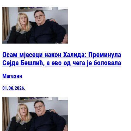
Осам мјесеци након Халида: Преминула
Сејда Бешлић, а ево од чега је боловала
Магазин
01.06.2026.