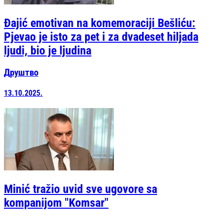
Đajić emotivan na komemoraciji Bešliću:
Pjevao je isto za pet i za dvadeset hiljada
ljudi, bio je ljudina
Друштво
13.10.2025.
Minić tražio uvid sve ugovore sa
kompanijom "Komsar"