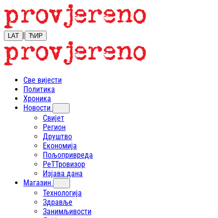
|
LAT
ЋИР
Све вијести
Политика
Хроника
Новости
Свијет
Регион
Друштво
Економија
Пољопривреда
РеТТровизор
Изјава дана
Магазин
Технологија
Здравље
Занимљивости