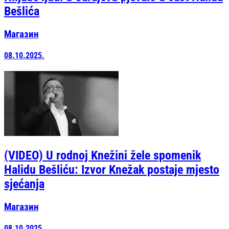
Bešlića
Магазин
08.10.2025.
(VIDEO) U rodnoj Knežini žele spomenik
Halidu Bešliću: Izvor Knežak postaje mjesto
sjećanja
Магазин
08.10.2025.