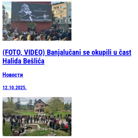
(FOTO, VIDEO) Banjalučani se okupili u čast
Halida Bešlića
Новости
12.10.2025.