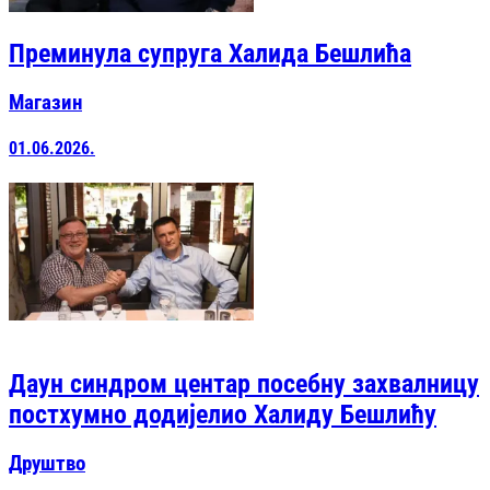
Преминула супруга Халида Бешлића
Магазин
01.06.2026.
Даун синдром центар посебну захвалницу
постхумно додијелио Халиду Бешлићу
Друштво