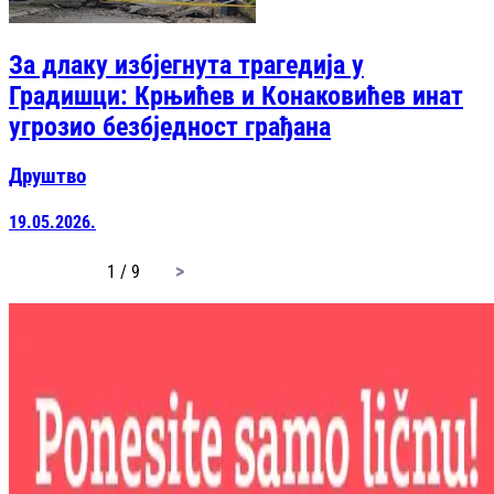
За длаку избјегнута трагедија у
Градишци: Крњићев и Конаковићев инат
угрозио безбједност грађана
Друштво
19.05.2026.
page
1 / 9