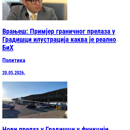
Врањеш: Примјер граничног прелаза у
Градишци илустрација каква је реално
БиХ
Политика
20.05.2026.
Нови прелаз у Градишци у функцији