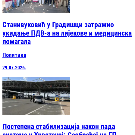
Станивуковић у Градишци затражио
укидање ПДВ-а на лијекове и медицинска
помагала
Политика
29.07.2026.
Постепена стабилизација након пада
система у Хрватској: Саобраћај на ГП