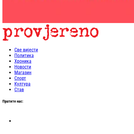
Све вијести
Политика
Хроника
Новости
Магазин
Спорт
Култура
Став
Пратите нас: