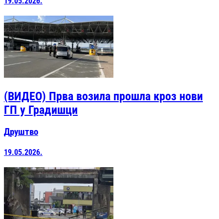
19.05.2026.
(ВИДЕО) Прва возила прошла кроз нови
ГП у Градишци
Друштво
19.05.2026.