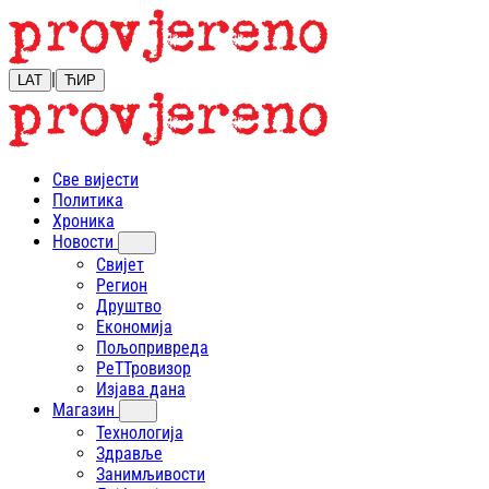
|
LAT
ЋИР
Све вијести
Политика
Хроника
Новости
Свијет
Регион
Друштво
Економија
Пољопривреда
РеТТровизор
Изјава дана
Магазин
Технологија
Здравље
Занимљивости