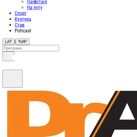
Лајфстajл
На путу
Спорт
Култура
Став
Pottcast
|
LAT
ЋИР