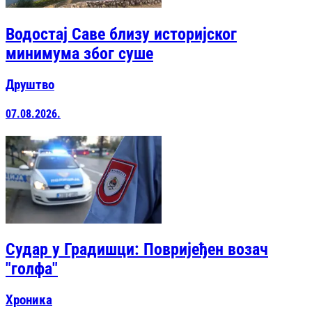
Водостај Саве близу историјског
минимума због суше
Друштво
07.08.2026.
Судар у Градишци: Повријеђен возач
"голфа"
Хроника