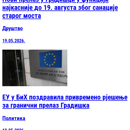
најкасније до 19. августа због санације
старог моста
Друштво
19.05.2026.
ЕУ у БиХ поздравила привремено рјешење
за гранични прелаз Градишка
Политика