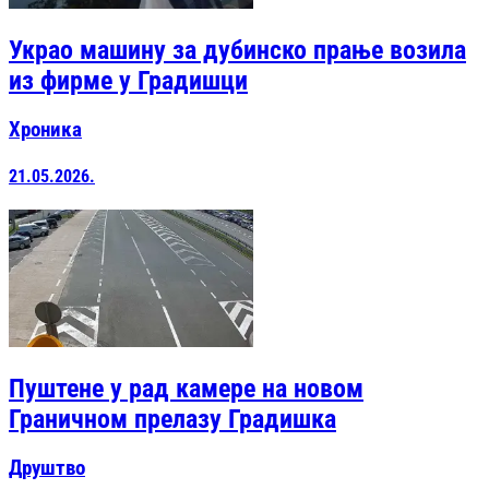
Украо машину за дубинско прање возила
из фирме у Градишци
Хроника
21.05.2026.
Пуштене у рад камере на новом
Граничном прелазу Градишка
Друштво