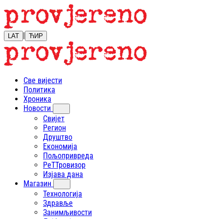
|
LAT
ЋИР
Све вијести
Политика
Хроника
Новости
Свијет
Регион
Друштво
Економија
Пољопривреда
РеТТровизор
Изјава дана
Магазин
Технологија
Здравље
Занимљивости