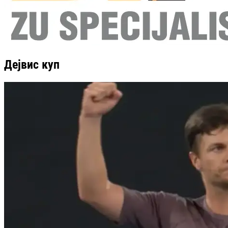
Дејвис куп