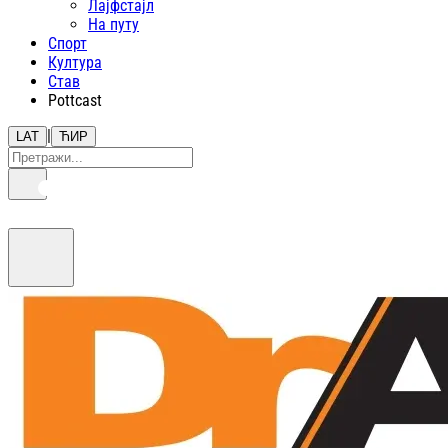
Лајфстajл
На путу
Спорт
Култура
Став
Pottcast
|
LAT
ЋИР