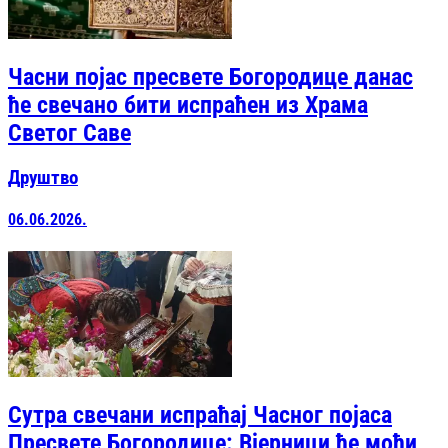
Часни појас пресвете Богородице данас
ће свечано бити испраћен из Храма
Светог Саве
Друштво
06.06.2026.
Сутра свечани испраћај Часног појаса
Пресвете Богородице: Вјерници ће моћи