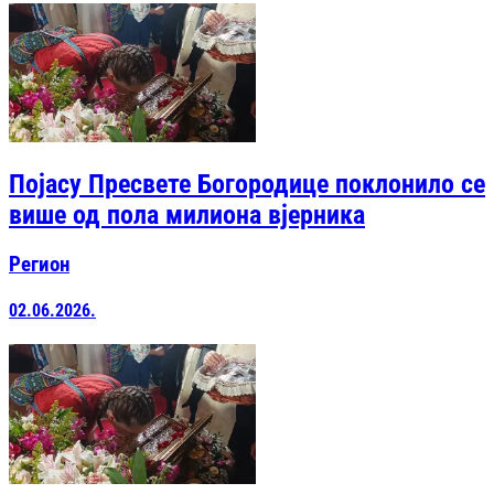
Појасу Пресвете Богородице поклонило се
више од пола милиона вјерника
Регион
02.06.2026.