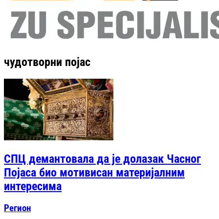
чудотворни појас
СПЦ демантовала да је долазак Часног
Појаса био мотивисан материјалним
интересима
Регион