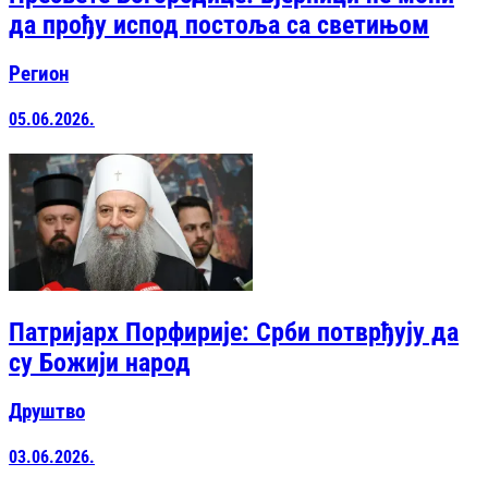
да прођу испод постоља са светињом
Регион
05.06.2026.
Патријарх Порфирије: Срби потврђују да
су Божији народ
Друштво
03.06.2026.