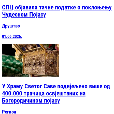
СПЦ објавила тачне податке о поклоњењу
Чудесном Појасу
Друштво
01.06.2026.
У Храму Светог Саве подијељено више од
400.000 трачица освјештаних на
Богородичином појасу
Регион