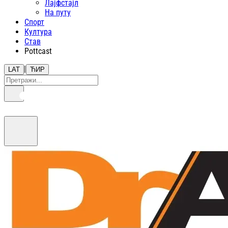
Лајфстajл
На путу
Спорт
Култура
Став
Pottcast
|
LAT
ЋИР