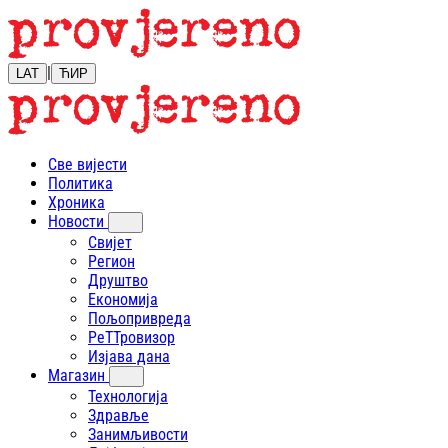
|
LAT
ЋИР
Све вијести
Политика
Хроника
Новости
Свијет
Регион
Друштво
Економија
Пољопривреда
РеТТровизор
Изјава дана
Магазин
Технологија
Здравље
Занимљивости