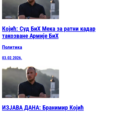
Којић: Суд БиХ Мека за ратни кадар
такозване Армије БиХ
Политика
03.02.2026.
ИЗЈАВА ДАНА: Бранимир Којић