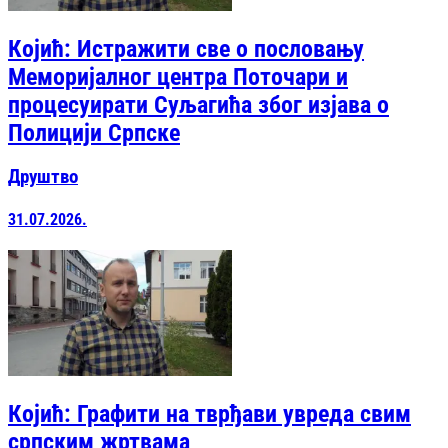
Којић: Истражити све о пословању
Меморијалног центра Поточари и
процесуирати Суљагића због изјава о
Полицији Српске
Друштво
31.07.2026.
Којић: Графити на тврђави увреда свим
српским жртвама