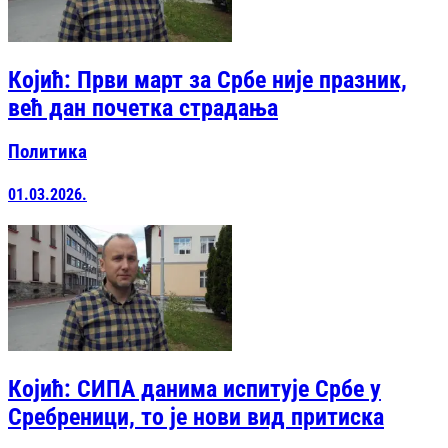
Којић: Први март за Србе није празник,
већ дан почетка страдања
Политика
01.03.2026.
Којић: СИПА данима испитује Србе у
Сребреници, то је нови вид притиска