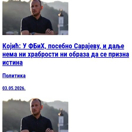
Којић: У ФБиХ, посебно Сарајеву, и даље
нема ни храбрости ни образа да се призна
истина
Политика
03.05.2026.