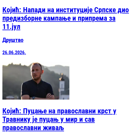
Којић: Напади на институције Српске дио
предизборне кампање и припрема за
11.јул
Друштво
26.06.2026.
Којић: Пуцање на православни крст у
Травнику је пуцањ у мир и сав
православни живаљ