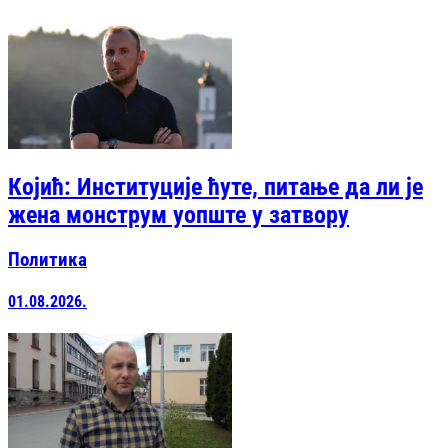
Којић: Институције ћуте, питање да ли је
жена монструм уопште у затвору
Политика
01.08.2026.