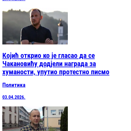
Којић открио ко је гласао да се
Чакановићу додјели награда за
хуманости, упутио протестно писмо
Политика
03.04.2026.