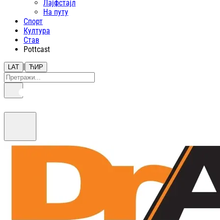
Лајфстajл
На путу
Спорт
Култура
Став
Pottcast
|
LAT
ЋИР