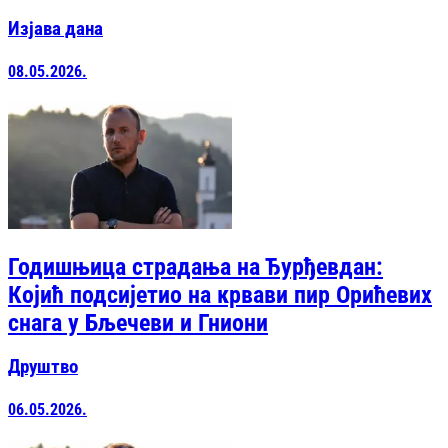
Изјава дана
08.05.2026.
Годишњица страдања на Ђурђевдан:
Којић подсијетио на крвави пир Орићевих
снага у Бљечеви и Гниони
Друштво
06.05.2026.