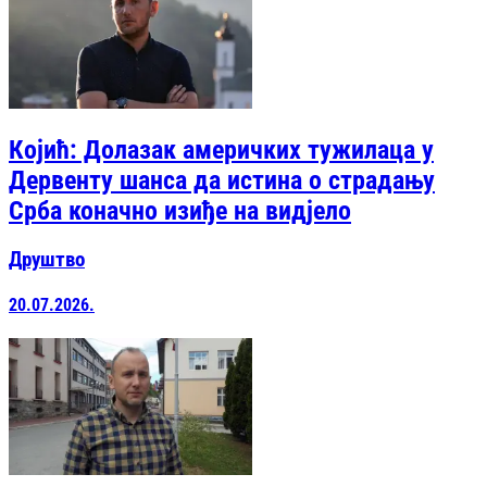
Којић: Долазак америчких тужилаца у
Дервенту шанса да истина о страдању
Срба коначно изиђе на видјело
Друштво
20.07.2026.