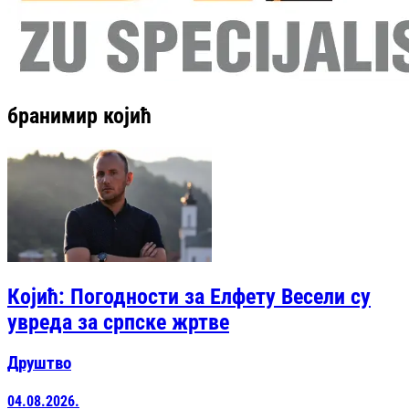
бранимир којић
Којић: Погодности за Елфету Весели су
увреда за српске жртве
Друштво
04.08.2026.