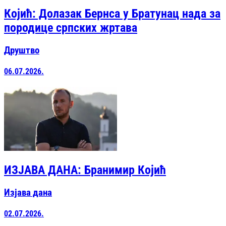
Којић: Долазак Бернса у Братунац нада за
породице српских жртава
Друштво
06.07.2026.
ИЗЈАВА ДАНА: Бранимир Којић
Изјава дана
02.07.2026.