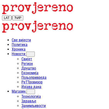
|
LAT
ЋИР
Све вијести
Политика
Хроника
Новости
Свијет
Регион
Друштво
Економија
Пољопривреда
РеТТровизор
Изјава дана
Магазин
Технологија
Здравље
Занимљивости