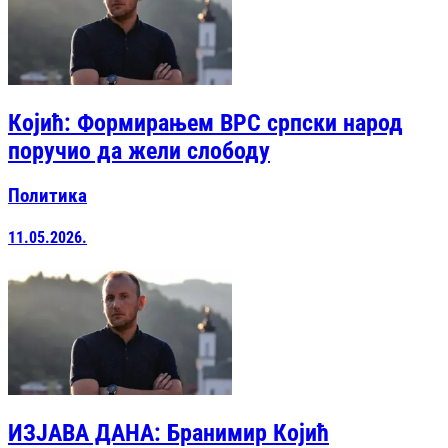
Којић: Формирањем ВРС српски народ
поручио да жели слободу
Политика
11.05.2026.
ИЗЈАВА ДАНА: Бранимир Којић