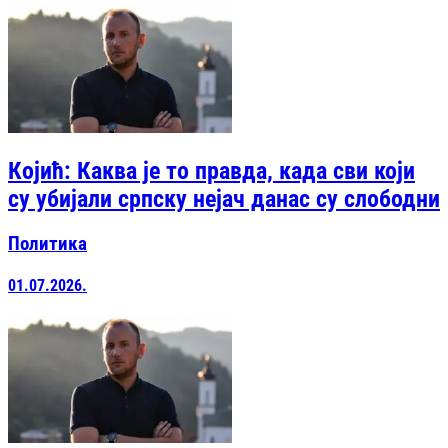
Којић: Каква је то правда, када сви који
су убијали српску нејач данас су слободни
Политика
01.07.2026.