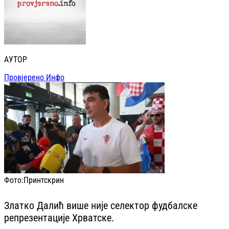
АУТОР
Провјерено Инфо
Фото:
Принтскрин
Златко Далић више није селектор фудбалске
репрезентације Хрватске.