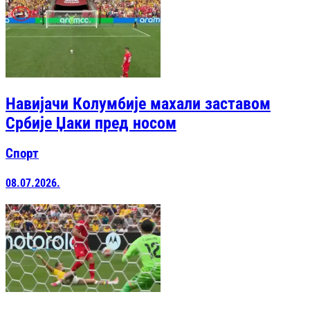
Навијачи Колумбије махали заставом
Србије Џаки пред носом
Спорт
08.07.2026.