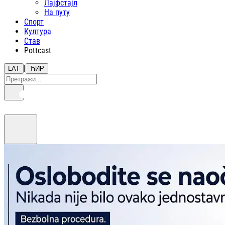
Лајфстajл
На путу
Спорт
Култура
Став
Pottcast
|
LAT
ЋИР