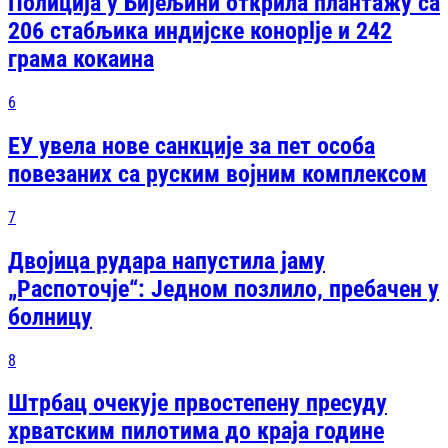
Полиција у Бијељини открила плантажу са
206 стабљика индијске конoplje и 242
грама кокаина
6
ЕУ увела нове санкције за пет особа
повезаних са руским војним комплексом
7
Двојица рудара напустила јаму
„Распоточје“: Једном позлило, пребачен у
болницу
8
Штрбац очекује првостепену пресуду
хрватским пилотима до краја године