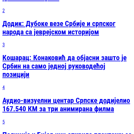
2
Додик: Дубоке везе Србије и српског
народа са јеврејском историјом
3
Кошарац: Конаковић да објасни зашто је
Србин на само једној руководећој
позицији
4
Аудио-визуелни центар Српске додијелио
167.540 КМ за три анимирана филма
5