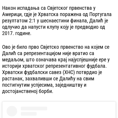
Након испадања са Свјетског првенства у
Америци, гдје је Хрватска поражена од Португала
резултатом 2:1 у шеснаестини финала, Далић је
одлучио да напусти клупу коју је предводио од
2017. године.
Ово је било прво Свјетско првенство на којем се
Далић са репрезентацијом није вратио са
медаљом, што означава крај најуспјешније ере у
историји хрватског репрезентативног фудбала.
Хрватски фудбалски савез (ХНС) потврдио је
растанак, захваливши се Далићу на свим
постигнутим успјесима, заједништву и
достојанственој борби.