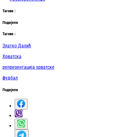
Таг
ови
:
Подијели
Таг
ови
:
Златко Далић
Хрватска
репрезентација хрватске
фудбал
Подијели