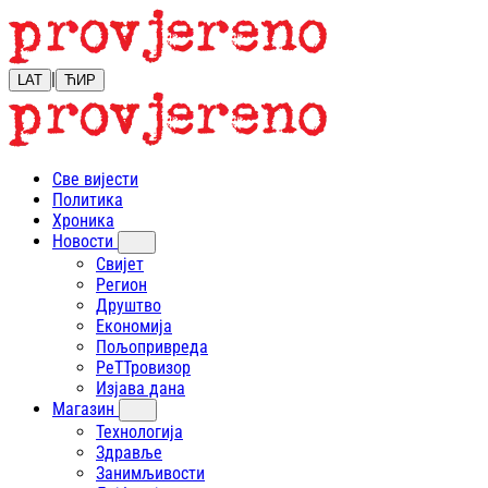
|
LAT
ЋИР
Све вијести
Политика
Хроника
Новости
Свијет
Регион
Друштво
Економија
Пољопривреда
РеТТровизор
Изјава дана
Магазин
Технологија
Здравље
Занимљивости