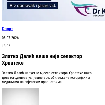
Спорт
08.07.2026.
13:06
Златко Далић више није селектор
Хрватске
Златко Далић напустио мјесто селектора Хрватске након
деветогодишње успјешне ере, обиљежене историјским
медаљама на свјетским првенствима.