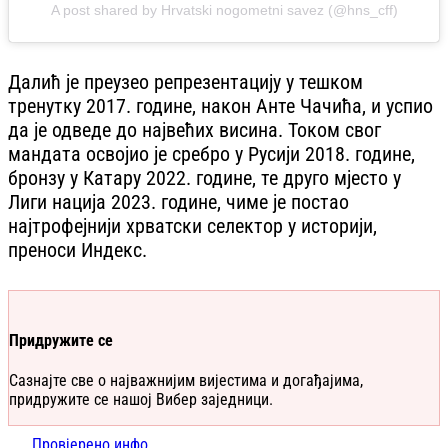
A post shared by Hrvatski nogometni savez (@hns_cff)
Далић је преузео репрезентацију у тешком
тренутку 2017. године, након Анте Чачића, и успио
да је одведе до највећих висина. Током свог
мандата освојио је сребро у Русији 2018. године,
бронзу у Катару 2022. године, те друго мјесто у
Лиги нација 2023. године, чиме је постао
најтрофејнији хрватски селектор у историји,
преноси Индекс.
Придружите се
Сазнајте све о најважнијим вијестима и догађајима,
придружите се нашој Вибер заједници.
Провјерено.инфо