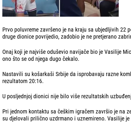
Prvo poluvreme završeno je na kraju sa ubjedljivih 22 p
druge dionice povrijedio, zadobio je ne pretjerano zabr
Onaj koji je najviše oduševio navijače bio je Vasilije M
ono što se od njega dugo čekalo.
Nastavili su košarkaši Srbije da isprobavaju razne kombin
rezultatom 20:16.
U posljednjoj dionici nije bilo više rezultatskih uzbuđ
Pri jednom kontaktu sa češkim igračem završio je na zem
su djelovali prilično uzdrmano i uznemireno. Vasilije j