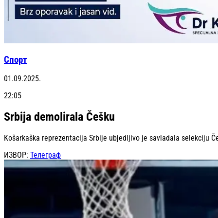
Спорт
01.09.2025.
22:05
Srbija demolirala Češku
Košarkaška reprezentacija Srbije ubjedljivo je savladala selekciju Č
ИЗВОР:
Телеграф