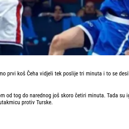
mo prvi koš Čeha vidjeli tek poslije tri minuta i to se des
 od tog do narednog još skoro četiri minuta. Tada su igr
utakmicu protiv Turske.