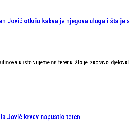
an Jović otkrio kakva je njegova uloga i šta je
lutinova u isto vrijeme na terenu, što je, zapravo, djelo
la Jović krvav napustio teren