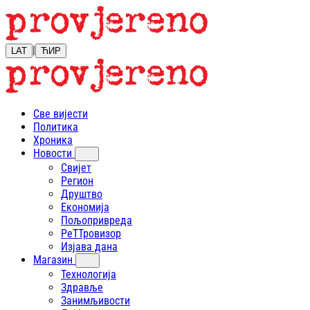
|
LAT
ЋИР
Све вијести
Политика
Хроника
Новости
Свијет
Регион
Друштво
Економија
Пољопривреда
РеТТровизор
Изјава дана
Магазин
Технологија
Здравље
Занимљивости