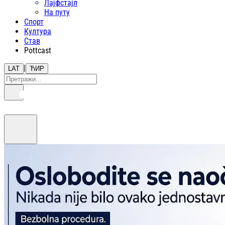
Лајфстajл
На путу
Спорт
Култура
Став
Pottcast
|
LAT
ЋИР