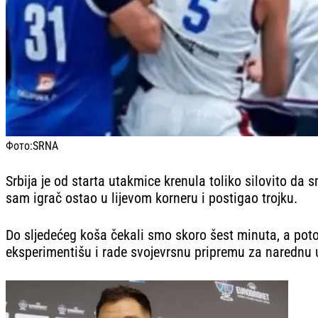
Фото:
SRNA
Srbija je od starta utakmice krenula toliko silovito da s
sam igrač ostao u lijevom korneru i postigao trojku.
Do sljedećeg koša čekali smo skoro šest minuta, a potom
eksperimentišu i rade svojevrsnu pripremu za narednu 