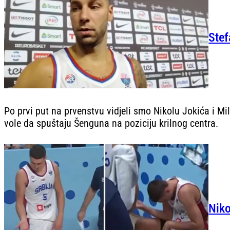
Stef
Po prvi put na prvenstvu vidjeli smo Nikolu Jokića i Mi
vole da spuštaju Šenguna na poziciju krilnog centra.
Niko