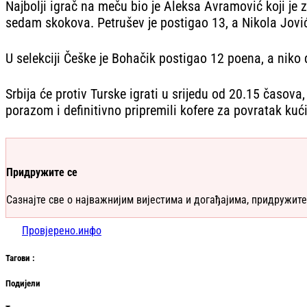
Najbolji igrač na meču bio je Aleksa Avramović koji je z
sedam skokova. Petrušev je postigao 13, a Nikola Jovi
U selekciji Češke je Bohačik postigao 12 poena, a niko 
Srbija će protiv Turske igrati u srijedu od 20.15 časova
porazom i definitivno pripremili kofere za povratak kuć
Придружите се
Сазнајте све о најважнијим вијестима и догађајима, придружите
Провјерено.инфо
Таг
ови
:
Подијели