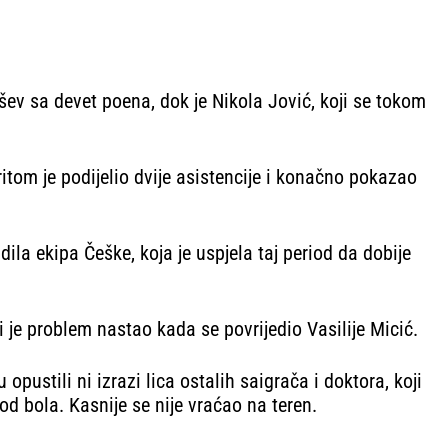
šev sa devet poena, dok je Nikola Jović, koji se tokom
ritom je podijelio dvije asistencije i konačno pokazao
dila ekipa Češke, koja je uspjela taj period da dobije
i je problem nastao kada se povrijedio Vasilije Micić.
stili ni izrazi lica ostalih saigrača i doktora, koji
od bola. Kasnije se nije vraćao na teren.