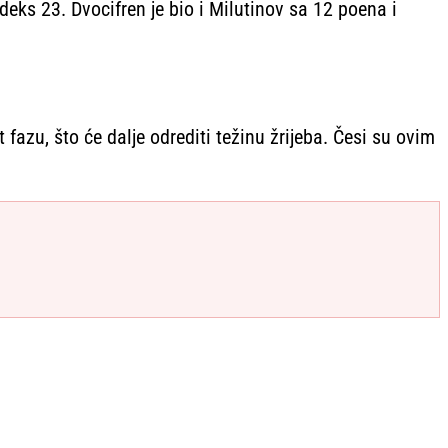
deks 23. Dvocifren je bio i Milutinov sa 12 poena i
fazu, što će dalje odrediti težinu žrijeba. Česi su ovim