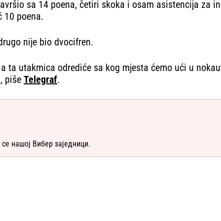
avršio sa 14 poena, četiri skoka i osam asistencija za in
ć 10 poena.
drugo nije bio dvocifren.
, a ta utakmica odrediće sa kog mjesta ćemo ući u nokaut 
i, piše
Telegraf
.
 се нашој Вибер заједници.