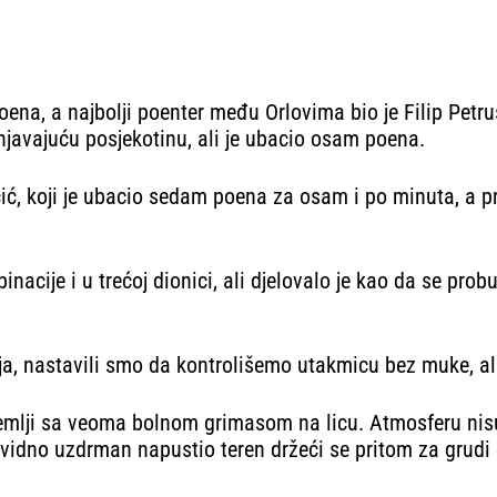
oena, a najbolji poenter među Orlovima bio je Filip Petru
injavajuću posjekotinu, ali je ubacio osam poena.
icić, koji je ubacio sedam poena za osam i po minuta, a p
acije i u trećoj dionici, ali djelovalo je kao da se probu
enja, nastavili smo da kontrolišemo utakmicu bez muke, al
lji sa veoma bolnom grimasom na licu. Atmosferu nisu opu
e vidno uzdrman napustio teren držeći se pritom za grudi 