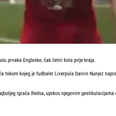
lu prvaka Engleske, čak četiri kola prije kraja.
ača tokom kojeg je fudbaler Liverpula Darvin Nunjez nap
boljeg igrača Redsa, uprkos njegovim gestikulacijama d