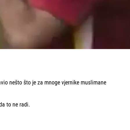
ravio nešto što je za mnoge vjernike muslimane
a to ne radi.