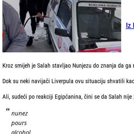
Iz 
Kroz smijeh je Salah stavljao Nunjezu do znanja da ga 
Dok su neki navijači Liverpula ovu situaciju shvatili k
Ali, sudeći po reakciji Egipćanina, čini se da Salah nij
nunez
pours
alcohol