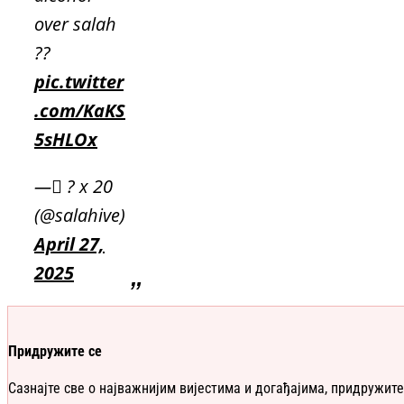
over salah
??
pic.twitter
.com/KaKS
5sHLOx
— ً? x 20
(@salahive)
April 27,
2025
Придружите се
Сазнајте све о најважнијим вијестима и догађајима, придружите