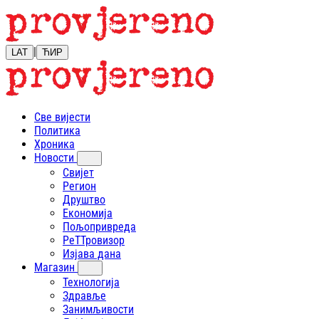
|
LAT
ЋИР
Све вијести
Политика
Хроника
Новости
Свијет
Регион
Друштво
Економија
Пољопривреда
РеТТровизор
Изјава дана
Магазин
Технологија
Здравље
Занимљивости