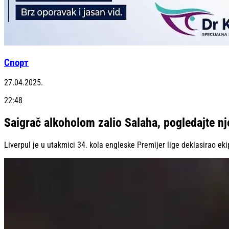
Спорт
27.04.2025.
22:48
Saigrač alkoholom zalio Salaha, pogledajte nj
Liverpul je u utakmici 34. kola engleske Premijer lige deklasirao e