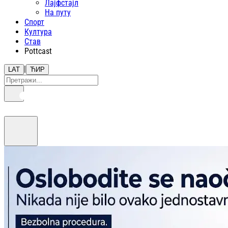
Лајфстajл
На путу
Спорт
Култура
Став
Pottcast
|
LAT
ЋИР