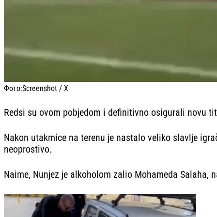
Фото:
Screenshot / X
Redsi su ovom pobjedom i definitivno osigurali novu titu
Nakon utakmice na terenu je nastalo veliko slavlje igr
neoprostivo.
Naime, Nunjez je alkoholom zalio Mohameda Salaha, naj