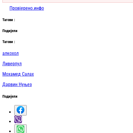
Провјерено.инфо
Таг
ови
:
Подијели
Таг
ови
:
алкохол
Ливерпул
Мохамед Салах
Дарвин Нуњез
Подијели