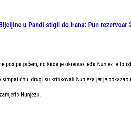
Bijeljine u Pandi stigli do Irana: Pun rezervoar 
ne posipa pićem, no kada je okrenuo leđa Nunjez je to is
ao simpatičnu, drugi su kritikovali Nunjeza jer je pokaza
e zamjerio Nunjezu.