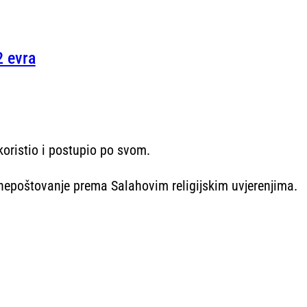
2 evra
koristio i postupio po svom.
o nepoštovanje prema Salahovim religijskim uvjerenjima.