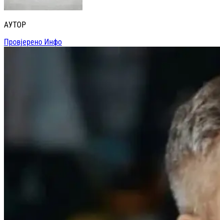
АУТОР
Провјерено Инфо