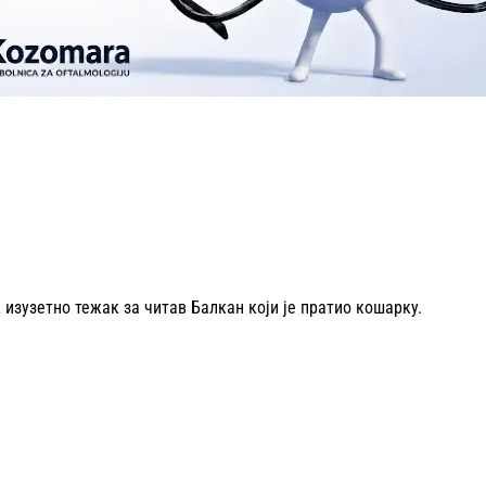
 изузетно тежак за читав Балкан који је пратио кошарку.