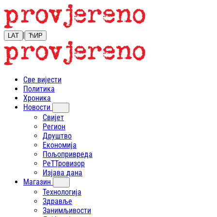
|
LAT
ЋИР
Све вијести
Политика
Хроника
Новости
Свијет
Регион
Друштво
Економија
Пољопривреда
РеТТровизор
Изјава дана
Магазин
Технологија
Здравље
Занимљивости