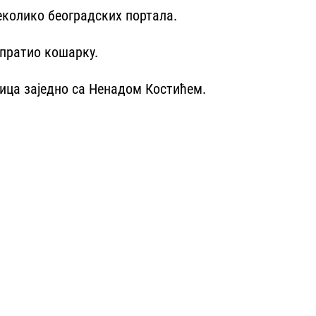
еколико београдских портала.
 пратио кошарку.
ица заједно са Ненадом Костићем.