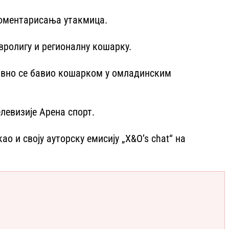
коментарисања утакмица.
вролигу и регионалну кошарку.
тивно се бавио кошарком у омладинским
елевизије Арена спорт.
 и своју ауторску емисију „X&O’s chat“ на