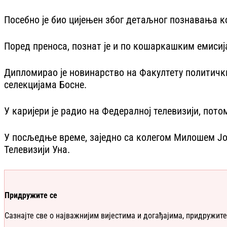
Посебно је био цијењен због детаљног познавања 
Поред преноса, познат је и по кошаркашким емисија
Дипломирао је новинарство на Факултету политички
селекцијама Босне.
У каријери је радио на Федералној телевизији, пото
У посљедње време, заједно са колегом Милошем Јова
Телевизији Уна.
Придружите се
Сазнајте све о најважнијим вијестима и догађајима, придружите