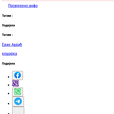
Провјерено.инфо
Таг
ови
:
Подијели
Таг
ови
:
Един Авдић
кошарка
Подијели