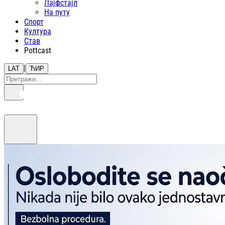
Лајфстajл
На путу
Спорт
Култура
Став
Pottcast
|
LAT
ЋИР