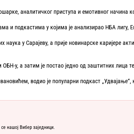
кошарке, аналитичког приступа и емотивног начина 
ма и подкастима у којима је анализирао НБА лигу, Е
х наука у Сарајеву, а прије новинарске каријере ак
м ОБН-у, а затим је постао једно од заштитних лица т
новићем, водио је популарни подкаст „Удвајање“, као
 се нашој Вибер заједници.