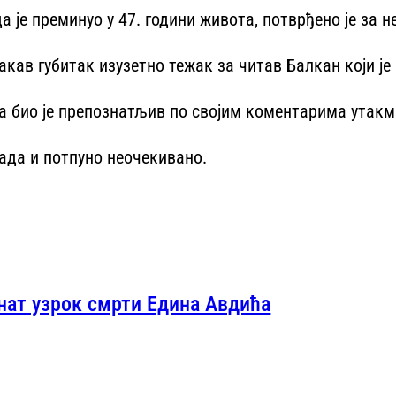
је преминуо у 47. години живота, потврђено је за н
акав губитак изузетно тежак за читав Балкан који је
а био је препознатљив по својим коментарима утакм
нада и потпуно неочекивано.
нат узрок смрти Едина Авдића