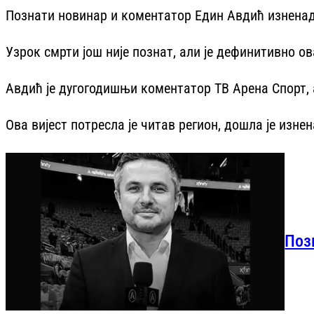
Познати новинар и коментатор Един Авдић изненада 
Узрок смрти још није познат, али је дефинитивно ов
Авдић је дугогодишњи коментатор ТВ Арена Спорт, 
Ова вијест потресла је читав регион, дошла је изне
Поз