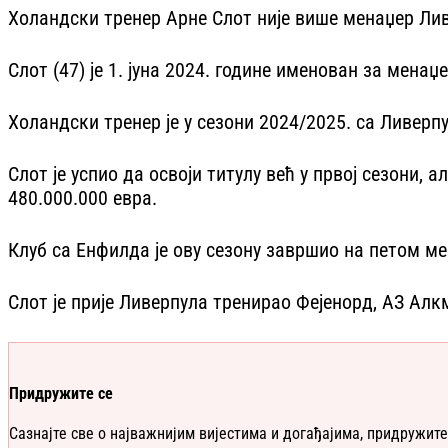
Холандски тренер Арне Слот није више менаџер Лив
Слот (47) је 1. јуна 2024. године именован за менаџ
Холандски тренер је у сезони 2024/2025. са Ливерпу
Слот је успио да освоји титулу већ у првој сезони,
480.000.000 евра.
Клуб са Енфилда је ову сезону завршио на петом ме
Слот је прије Ливерпула тренирао Фејенорд, АЗ Алк
Придружите се
Сазнајте све о најважнијим вијестима и догађајима, придружите