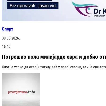
Спорт
30.05.2026.
16:45
Потрошио пола милијарде евра и добио от
Слот је успио да освоји титулу већ у првој сезони, али је ове