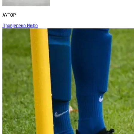
АУТОР
Провјерено Инфо