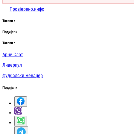
Провјерено.инфо
Таг
ови
:
Подијели
Таг
ови
:
Арне Слот
Ливерпул
фудбалски менаџер
Подијели