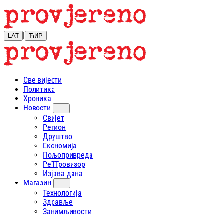
|
LAT
ЋИР
Све вијести
Политика
Хроника
Новости
Свијет
Регион
Друштво
Економија
Пољопривреда
РеТТровизор
Изјава дана
Магазин
Технологија
Здравље
Занимљивости