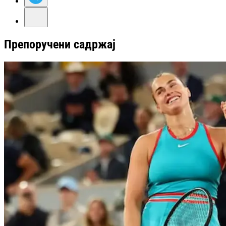
Препоручени садржај