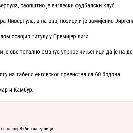
ерпула, саопштио је енглески фудбалски клуб.
ера Ливерпула, а на овој позицији је замијенио Јирген
лом освојио титулу у Премијер лиги.
 али је ове тотално омануо упркос чињеници да је на
сту на табели енглеског првенства са 60 бодова.
мар и Камбур.
 се нашој Вибер заједници.