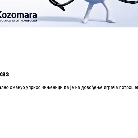
каз
 тотално омануо упркос чињеници да је на довођење играча потрош