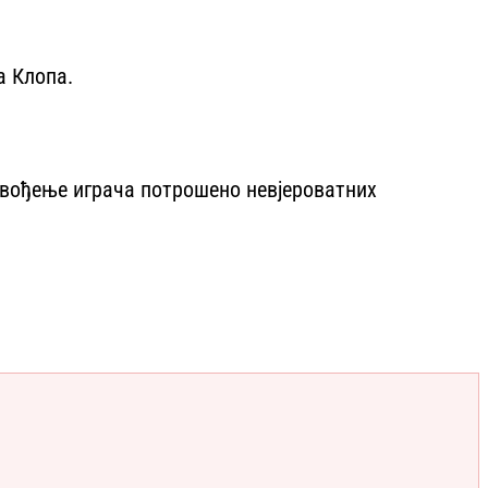
а Клопа.
 довођење играча потрошено невјероватних