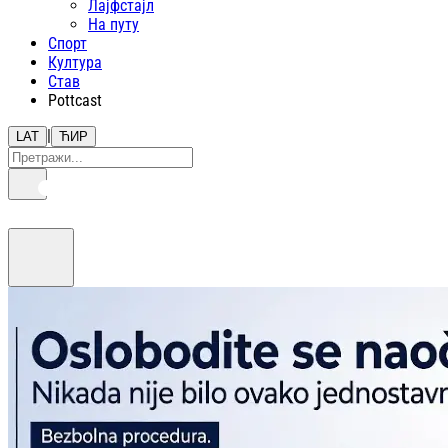
Лајфстajл
На путу
Спорт
Култура
Став
Pottcast
|
LAT
ЋИР