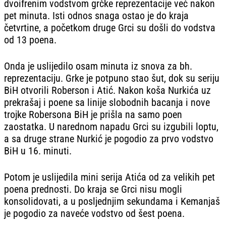
dvoifrenim vodstvom grčke reprezentacije već nakon
pet minuta. Isti odnos snaga ostao je do kraja
četvrtine, a početkom druge Grci su došli do vodstva
od 13 poena.
Onda je uslijedilo osam minuta iz snova za bh.
reprezentaciju. Grke je potpuno stao šut, dok su seriju
BiH otvorili Roberson i Atić. Nakon koša Nurkića uz
prekrašaj i poene sa linije slobodnih bacanja i nove
trojke Robersona BiH je prišla na samo poen
zaostatka. U narednom napadu Grci su izgubili loptu,
a sa druge strane Nurkić je pogodio za prvo vodstvo
BiH u 16. minuti.
Potom je uslijedila mini serija Atića od za velikih pet
poena prednosti. Do kraja se Grci nisu mogli
konsolidovati, a u posljednjim sekundama i Kemanjaš
je pogodio za naveće vodstvo od šest poena.