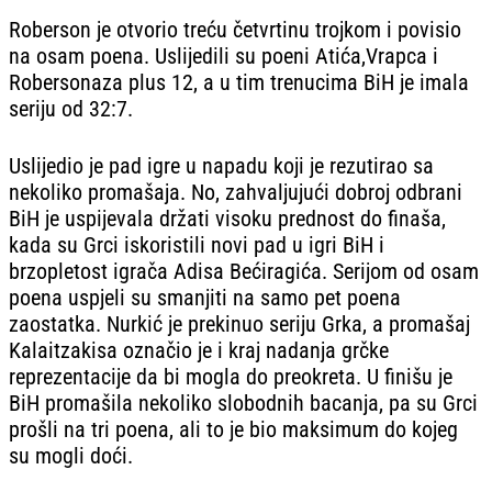
Roberson je otvorio treću četvrtinu trojkom i povisio
na osam poena. Uslijedili su poeni Atića,Vrapca i
Robersonaza plus 12, a u tim trenucima BiH je imala
seriju od 32:7.
Uslijedio je pad igre u napadu koji je rezutirao sa
nekoliko promašaja. No, zahvaljujući dobroj odbrani
BiH je uspijevala držati visoku prednost do finaša,
kada su Grci iskoristili novi pad u igri BiH i
brzopletost igrača Adisa Bećiragića. Serijom od osam
poena uspjeli su smanjiti na samo pet poena
zaostatka. Nurkić je prekinuo seriju Grka, a promašaj
Kalaitzakisa označio je i kraj nadanja grčke
reprezentacije da bi mogla do preokreta. U finišu je
BiH promašila nekoliko slobodnih bacanja, pa su Grci
prošli na tri poena, ali to je bio maksimum do kojeg
su mogli doći.