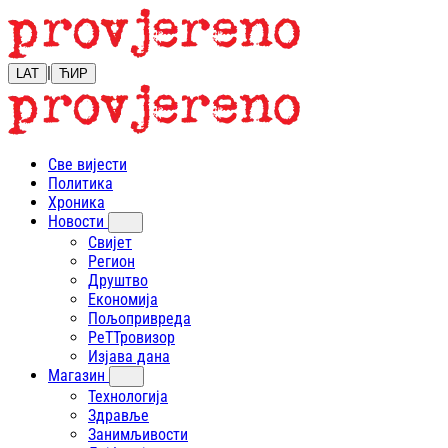
|
LAT
ЋИР
Све вијести
Политика
Хроника
Новости
Свијет
Регион
Друштво
Економија
Пољопривреда
РеТТровизор
Изјава дана
Магазин
Технологија
Здравље
Занимљивости