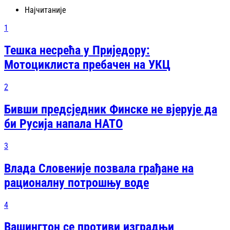
Најчитаније
1
Тешка несрећа у Приједору:
Мотоциклиста пребачен на УКЦ
2
Бивши предсједник Финске не вјерује да
би Русија напала НАТО
3
Влада Словеније позвала грађане на
рационалну потрошњу воде
4
Вашингтон се противи изградњи