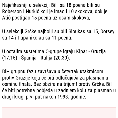
Najefikasniji u selekciji BiH sa 18 poena bili su
Roberson i Nurkić koji je imao i 10 skokova, dok je
Atić postigao 15 poena uz osam skokova,
U selekciji Grčke najbolji su bili Sloukas sa 15, Dorsey
sa 14 i Papanikolau sa 11 poena.
U ostalim susretima C-grupe igraju Kipar - Gruzija
(17.15) i Španija - Italija (20.30).
BiH grupnu fazu završava u četvrtak utakmicom
protiv Gruzije koja će biti odlučujuća za plasman u
osminu finala. Bez obzira na trijumf protiv Grčke, BiH
će biti potrebna pobjeda u zadnjem kolu za plasman u
drugi krug, prvi put nakon 1993. godine.