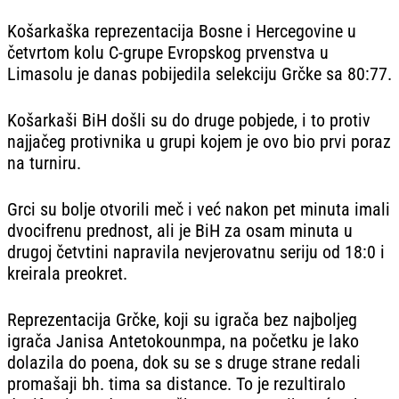
Košarkaška reprezentacija Bosne i Hercegovine u
četvrtom kolu C-grupe Evropskog prvenstva u
Limasolu je danas pobijedila selekciju Grčke sa 80:77.
Košarkaši BiH došli su do druge pobjede, i to protiv
najjačeg protivnika u grupi kojem je ovo bio prvi poraz
na turniru.
Grci su bolje otvorili meč i već nakon pet minuta imali
dvocifrenu prednost, ali je BiH za osam minuta u
drugoj četvtini napravila nevjerovatnu seriju od 18:0 i
kreirala preokret.
Reprezentacija Grčke, koji su igrača bez najboljeg
igrača Janisa Antetokounmpa, na početku je lako
dolazila do poena, dok su se s druge strane redali
promašaji bh. tima sa distance. To je rezultiralo