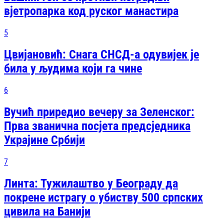
вјетропарка код руског манастира
5
Цвијановић: Снага СНСД-а одувијек је
била у људима који га чине
6
Вучић приредио вечеру за Зеленског:
Прва званична посjета предсjедника
Украјине Србији
7
Линта: Тужилаштво у Београду да
покрене истрагу о убиству 500 српских
цивила на Банији