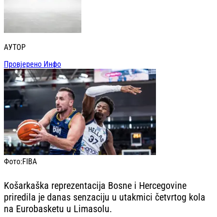
АУТОР
Провјерено Инфо
Фото:
FIBA
Košarkaška reprezentacija Bosne i Hercegovine
priredila je danas senzaciju u utakmici četvrtog kola
na Eurobasketu u Limasolu.