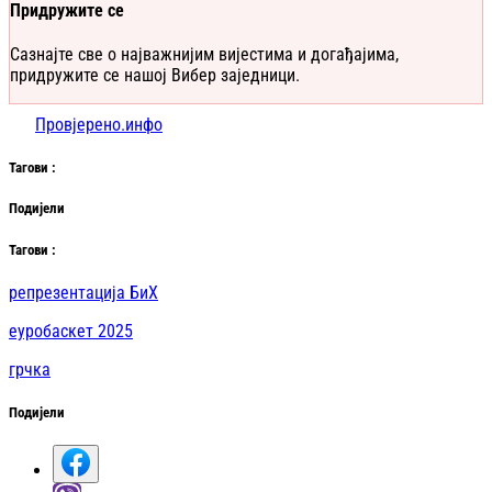
Придружите се
Сазнајте све о најважнијим вијестима и догађајима,
придружите се нашој Вибер заједници.
Провјерено.инфо
Таг
ови
:
Подијели
Таг
ови
:
репрезентација БиХ
еуробаскет 2025
грчка
Подијели