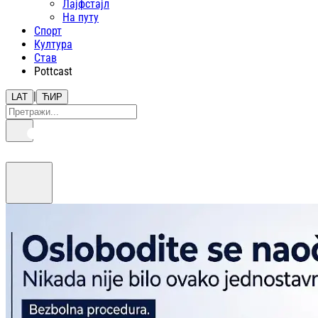
Лајфстajл
На путу
Спорт
Култура
Став
Pottcast
|
LAT
ЋИР