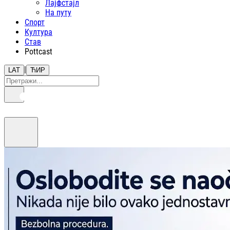
Лајфстajл
На путу
Спорт
Култура
Став
Pottcast
|
LAT
ЋИР