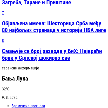
Загреба, Тиране и Приштине
7
Објављена имена: Шесторица Срба међу
80 најбољих странаца у историји НБА лиге
8
Смањује се број развода у БиХ: Најкраћи
брак у Српској шокирао све
сервисне информације
Бања Лука
32
°C
9. 8. 2026.
Временска прогноза