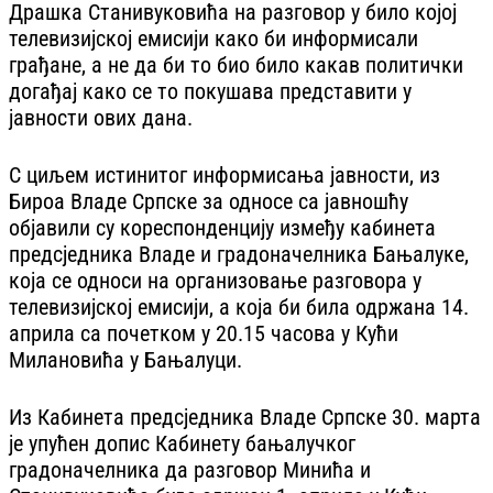
Драшка Станивуковића на разговор у било којој
телевизијској емисији како би информисали
грађане, а не да би то био било какав политички
догађај како се то покушава представити у
јавности ових дана.
С циљем истинитог информисања јавности, из
Бироа Владе Српске за односе са јавношћу
објавили су кореспонденцију између кабинета
предсједника Владе и градоначелника Бањалуке,
која се односи на организовање разговора у
телевизијској емисији, а која би била одржана 14.
априла са почетком у 20.15 часова у Кући
Милановића у Бањалуци.
Из Кабинета предсједника Владе Српске 30. марта
је упућен допис Кабинету бањалучког
градоначелника да разговор Минића и