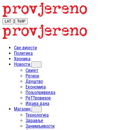
|
LAT
ЋИР
Све вијести
Политика
Хроника
Новости
Свијет
Регион
Друштво
Економија
Пољопривреда
РеТТровизор
Изјава дана
Магазин
Технологија
Здравље
Занимљивости