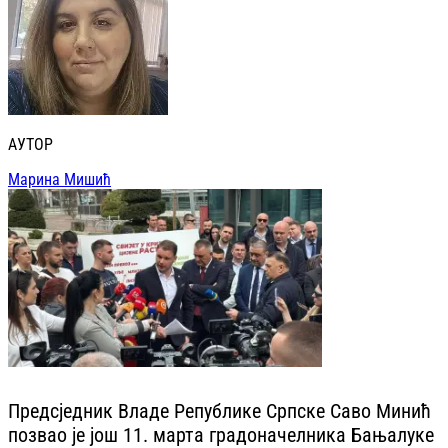
АУТОР
Марина Мишић
Предсједник Владе Републике Српске Саво Минић
позвао је још 11. марта градоначелника Бањалуке