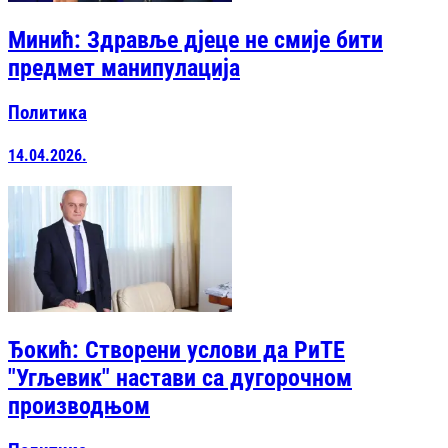
Минић: Здравље дјеце не смије бити
предмет манипулација
Политика
14.04.2026.
Ђокић: Створени услови да РиТЕ
"Угљевик" настави са дугорочном
производњом