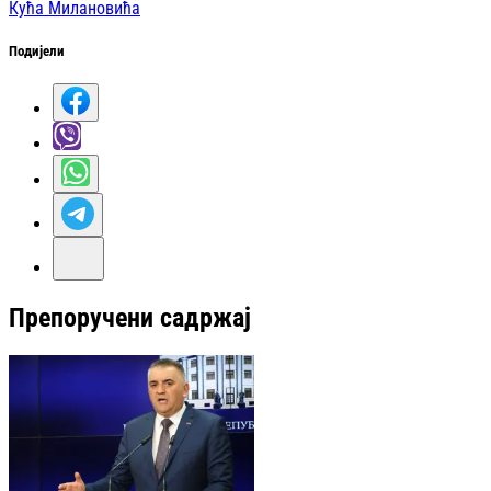
Кућа Милановића
Подијели
Препоручени садржај