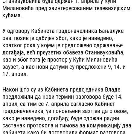
Станивуковића буде одржан 1. априла у Кући
Милановића пред заинтересованим телевизијским
кућама.
У одговору Кабинета градоначелника Бањалуке
овај позив је одбијен због, како је наведено,
кратког рока у којем је предложено одржавање
догађаја, већ преузетих обавеза Станивуковића,
као и због тога је простор у Кући Милановића
заузет, а као нови датуми су предложени 9, 14. и
17. април.
Након што су из Кабинета предсједника Владе
предложили да нови термин разговора буде 14.
април, са тим се 7. априла сагласио Кабинет
градоначелника, уз поновљени захтјев да о овом,
како је наведено, догађају, буде одржан радни
састанак протокола и тимова за комуникацију два
кабинета како би договорили формат разговора,