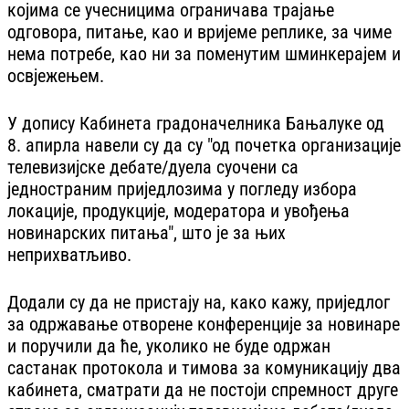
којима се учесницима ограничава трајање
одговора, питање, као и вријеме реплике, за чиме
нема потребе, као ни за поменутим шминкерајем и
освјежењем.
У допису Кабинета градоначелника Бањалуке од
8. апирла навели су да су "од почетка организације
телевизијске дебате/дуела суочени са
једностраним приједлозима у погледу избора
локације, продукције, модератора и увођења
новинарских питања", што је за њих
неприхватљиво.
Додали су да не пристају на, како кажу, приједлог
за одржавање отворене конференције за новинаре
и поручили да ће, уколико не буде одржан
састанак протокола и тимова за комуникацију два
кабинета, сматрати да не постоји спремност друге