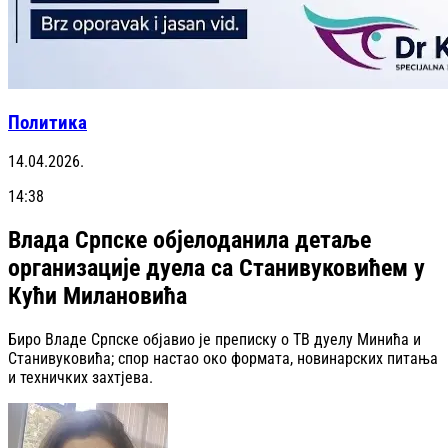
Политика
14.04.2026.
14:38
Влада Српске објелоданила детаље
организације дуела са Станивуковићем у
Кући Милановића
Биро Владе Српске објавио је преписку о ТВ дуелу Минића и
Станивуковића; спор настао око формата, новинарских питања
и техничких захтјева.