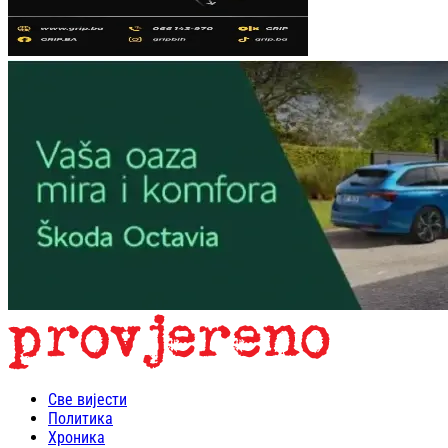
Све вијести
Политика
Хроника