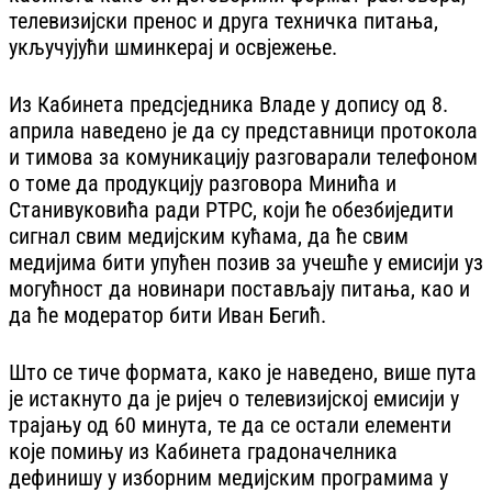
телевизијски пренос и друга техничка питања,
укључујући шминкерај и освјежење.
Из Кабинета предсједника Владе у допису од 8.
априла наведено је да су представници протокола
и тимова за комуникацију разговарали телефоном
о томе да продукцију разговора Минића и
Станивуковића ради РТРС, који ће обезбиједити
сигнал свим медијским кућама, да ће свим
медијима бити упућен позив за учешће у емисији уз
могућност да новинари постављају питања, као и
да ће модератор бити Иван Бегић.
Што се тиче формата, како је наведено, више пута
је истакнуто да је ријеч о телевизијској емисији у
трајању од 60 минута, те да се остали елементи
које помињу из Кабинета градоначелника
дефинишу у изборним медијским програмима у