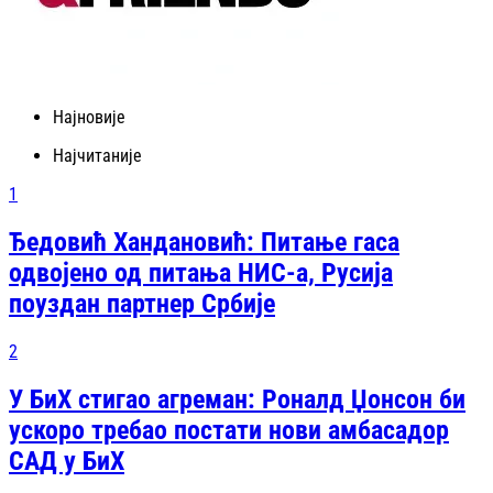
Најновије
Најчитаније
1
Ђедовић Хандановић: Питање гаса
одвојено од питања НИС-а, Русија
поуздан партнер Србије
2
У БиХ стигао агреман: Роналд Џонсон би
ускоро требао постати нови амбасадор
САД у БиХ