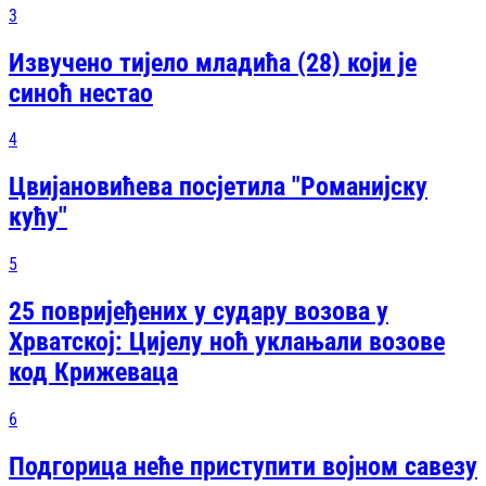
3
Извучено тијело младића (28) који је
синоћ нестао
4
Цвијановићева посјетила "Романијску
кућу"
5
25 повријеђених у судару возова у
Хрватској: Цијелу ноћ уклањали возове
код Крижеваца
6
Подгорица неће приступити војном савезу