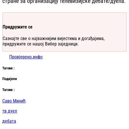
стране за организацију телевизијске дебате/дуела.
Придружите се
Сазнајте све о најважнијим вијестима и догађајима,
придружите се нашој Вибер заједници.
Провјерено.инфо
Таг
ови
:
Подијели
Таг
ови
:
Саво Минић
тв дуел
дебата