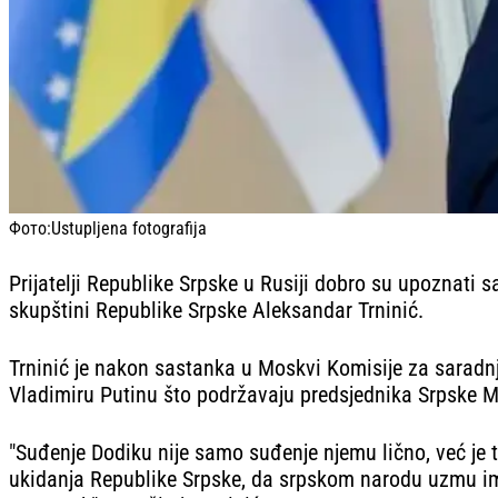
Фото:
Ustupljena fotografija
Prijatelji Republike Srpske u Rusiji dobro su upoznati 
skupštini Republike Srpske Aleksandar Trninić.
Trninić je nakon sastanka u Moskvi Komisije za saradn
Vladimiru Putinu što podržavaju predsjednika Srpske M
"Suđenje Dodiku nije samo suđenje njemu lično, već je t
ukidanja Republike Srpske, da srpskom narodu uzmu imovi