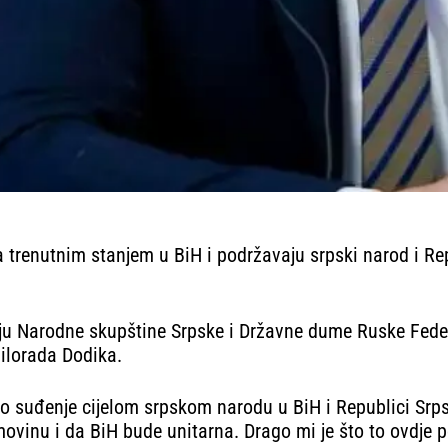
sa trenutnim stanjem u BiH i podržavaju srpski narod i Re
ju Narodne skupštine Srpske i Državne dume Ruske Federa
ilorada Dodika.
o suđenje cijelom srpskom narodu u BiH i Republici Srpsk
nu i da BiH bude unitarna. Drago mi je što to ovdje polit