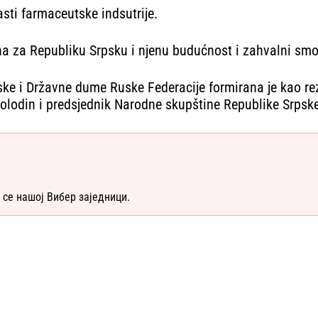
asti farmaceutske indsutrije.
 za Republiku Srpsku i njenu budućnost i zahvalni smo 
ke i Državne dume Ruske Federacije formirana je kao re
olodin i predsjednik Narodne skupštine Republike Srpsk
 се нашој Вибер заједници.