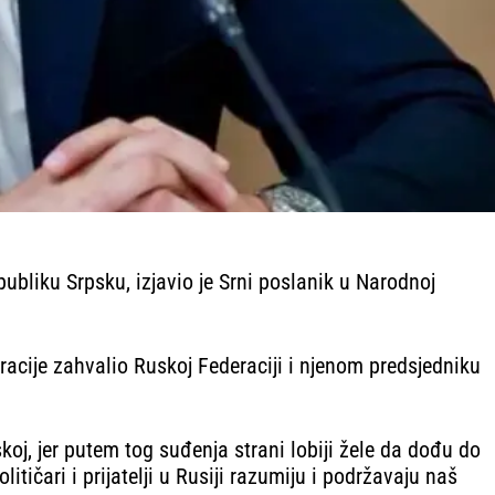
publiku Srpsku, izjavio je Srni poslanik u Narodnoj
cije zahvalio Ruskoj Federaciji i njenom predsjedniku
oj, jer putem tog suđenja strani lobiji žele da dođu do
ičari i prijatelji u Rusiji razumiju i podržavaju naš