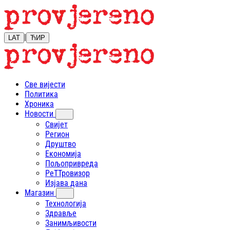
|
LAT
ЋИР
Све вијести
Политика
Хроника
Новости
Свијет
Регион
Друштво
Економија
Пољопривреда
РеТТровизор
Изјава дана
Магазин
Технологија
Здравље
Занимљивости