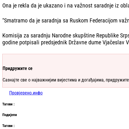
Ona je rekla da je ukazano i na važnost saradnje iz obl
"Smatramo da je saradnja sa Ruskom Federacijom važna
Komisija za saradnju Narodne skupštine Republike Srps
godine potpisali predsjednik Državne dume Vjačeslav V
Придружите се
Сазнајте све о најважнијим вијестима и догађајима, придружите
Провјерено.инфо
Таг
ови
:
Подијели
Таг
ови
: