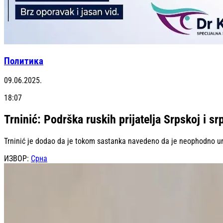
Политика
09.06.2025.
18:07
Trninić: Podrška ruskih prijatelja Srpskoj i 
Trninić je dodao da je tokom sastanka navedeno da je neophodno unap
ИЗВОР:
Срна