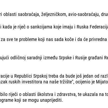
tiri oblasti saobraćaja, željezničkom, avio-saobraćaju, d
kada je riječ o sankcijama koje imaju i Ruska Federacij
a sve te probleme koji nas sada koče i da će privredna
ujući odličnoj saradnji između Srpske i Rusije građani Re
racije u Republici Srpskoj treba da bude još jedan od raz
k ruskih investitora na naše tržište", ocijenio je Mijato
 bilo riječi o oblasti školstva i zdravstva, te ukazala 
rograme koji se mogu unaprijediti.