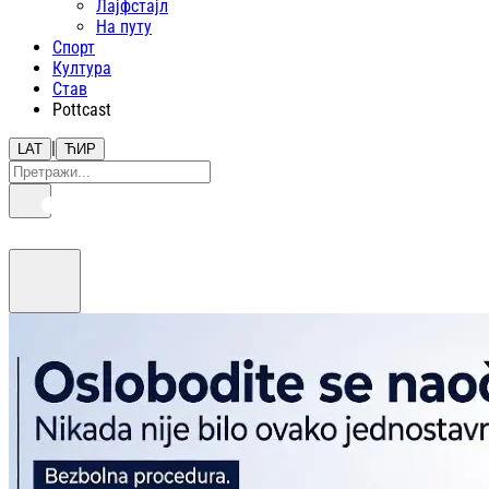
Лајфстajл
На путу
Спорт
Култура
Став
Pottcast
|
LAT
ЋИР