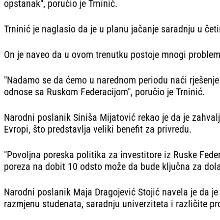
opstanak", poručio je Trninić.
Trninić je naglasio da je u planu jačanje saradnju u če
On je naveo da u ovom trenutku postoje mnogi problemi 
"Nadamo se da ćemo u narednom periodu naći rješenje z
odnose sa Ruskom Federacijom", poručio je Trninić.
Narodni poslanik Siniša Mijatović rekao je da je zahvalj
Evropi, što predstavlja veliki benefit za privredu.
"Povoljna poreska politika za investitore iz Ruske Fede
poreza na dobit 10 odsto može da bude ključna za dolaza
Narodni poslanik Maja Dragojević Stojić navela je da je
razmjenu studenata, saradnju univerziteta i različite p