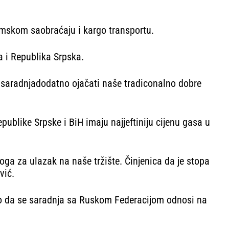
rumskom saobraćaju i kargo transportu.
a i Republika Srpska.
 saradnjadodatno ojačati naše tradiconalno dobre
publike Srpske i BiH imaju najjeftiniju cijenu gasa u
loga za ulazak na naše tržište. Činjenica da je stopa
vić.
na to da se saradnja sa Ruskom Federacijom odnosi na