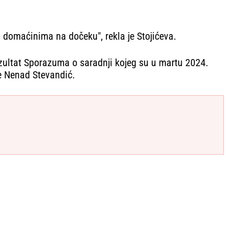
domaćinima na dočeku", rekla je Stojićeva.
zultat Sporazuma o saradnji kojeg su u martu 2024.
e Nenad Stevandić.