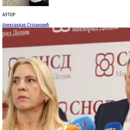
АУТОР
Александар Стојановић