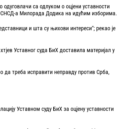
 одуговлачи са одлуком о оцјени уставности
а СНСД-а Милорада Додика на идућим изборима.
едставници и шта су њихови интереси"; рекао је
хтјев Уставног суда БиХ доставила материјал у
дно да треба исправити неправду против Срба,
лацију Уставном суду БиХ за оцјену уставности