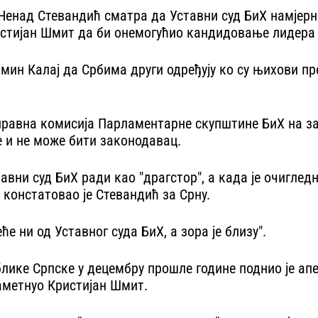
енад Стевандић сматра да Уставни суд БиХ намјерно
ристијан Шмит да би онемогућио кандидовање лидер
амин Калај да Србима други одређују ко су њихови пр
о-правна комисија Парламентарне скупштине БиХ на за
 и не може бити законодавац.
тавни суд БиХ ради као "драгстор", а када је очигле
 констатовао је Стевандић за Срну.
еће ни од Уставног суда БиХ, а зора је близу".
ике Српске у децембру прошле године поднио је апе
наметнуо Кристијан Шмит.