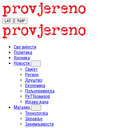
|
LAT
ЋИР
Све вијести
Политика
Хроника
Новости
Свијет
Регион
Друштво
Економија
Пољопривреда
РеТТровизор
Изјава дана
Магазин
Технологија
Здравље
Занимљивости