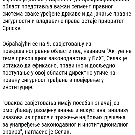
област представља важан сегмент правног
система сваке уређене државе и да јачање правне
сигурности и владавине права остаје приоритет
Српске.
Обраћајући се на 9. савјетовању из
прекршајноправне области под називом "Актуелне
теме прекршајног законодавства у БиХ", Селак је
истакао да ефикасно, правично и досљедно
поступање у овој области директно утиче на
правну сигурност грађана и повјерење у
институције.
"Оваква савјетовања имају посебан значај јер
омогућавају размјену знања и искустава, анализу
изазова из праксе и тражење најбољих рјешења
за унапређење законодавног и институционалног
оквира", нагласио је Селак.