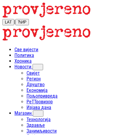
|
LAT
ЋИР
Све вијести
Политика
Хроника
Новости
Свијет
Регион
Друштво
Економија
Пољопривреда
РеТТровизор
Изјава дана
Магазин
Технологија
Здравље
Занимљивости