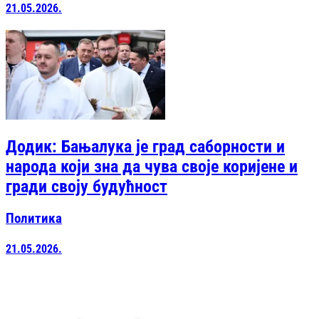
21.05.2026.
Додик: Бањалука је град саборности и
народа који зна да чува своје коријене и
гради своју будућност
Политика
21.05.2026.