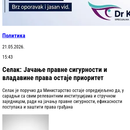
Политика
21.05.2026.
15:43
Селак: Јачање правне сигурности и
владавине права остаје приоритет
Селак је поручио да Министарство остаје опредијељено да, у
сарадњи са свим релевантним институцијама и стручном
заједницом, ради на јачању правне сигурности, ефикасности
поступака и заштити права грађана