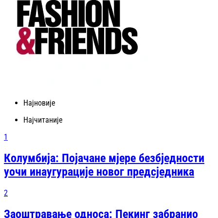
Најновије
Најчитаније
1
Колумбија: Појачане мјере безбједности
уочи инаугурације новог предсједника
2
Заоштравање односа: Пекинг забранио