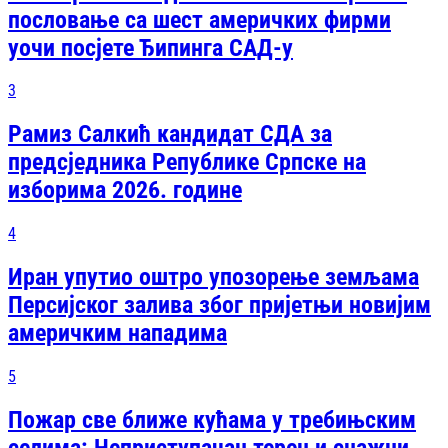
пословање са шест америчких фирми
уочи посјете Ђипинга САД-у
3
Рамиз Салкић кандидат СДА за
предсједника Републике Српске на
изборима 2026. године
4
Иран упутио оштро упозорење земљама
Персијског залива због пријетњи новијим
америчким нападима
5
Пожар све ближе кућама у требињским
селима: Неприступачан терен и снажни