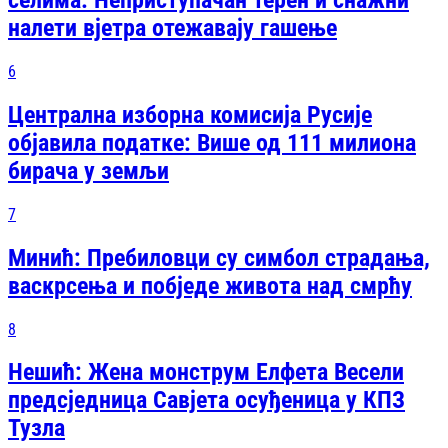
налети вјетра отежавају гашење
6
Централна изборна комисија Русије
објавила податке: Више од 111 милиона
бирача у земљи
7
Минић: Пребиловци су симбол страдања,
васкрсења и побједе живота над смрћу
8
Нешић: Жена монструм Елфета Весели
предсједница Савјета осуђеница у КПЗ
Тузла