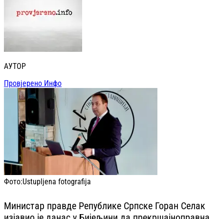
АУТОР
Провјерено Инфо
Фото:
Ustupljena fotografija
Министар правде Републике Српске Горан Селак
изјавио је данас у Бијељини да прекршајноправна