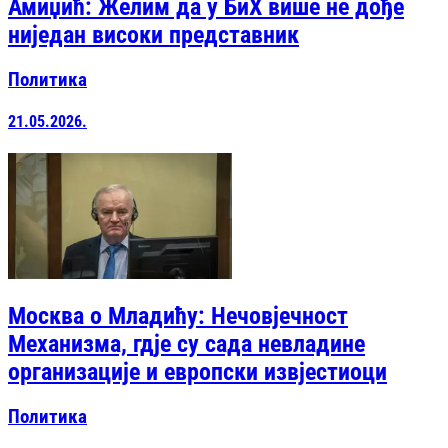
Амиџић: Желим да у БиХ више не дође
ниједан високи представник
Политика
21.05.2026.
Москва о Младићу: Нечовјечност
Механизма, гдје су сада невладине
организације и европски извјестиоци
Политика