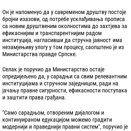
Он је напоменуо да у савременом друштву постоје
бројни изазови, од потребе усклађивања прописа
са новим друштвеним околностима до захтјева за
ефикаснијим и транспарентнијим радом
институција, нагласивши да стручна јавност има
незамјењиву улогу у том процесу, саопштено је из
Министарства правде Српске.
Селак је поручио да Министарство остаје
опредијељено да, у сарадњи са свим релевантним
институцијама и стручном заједницом, ради на
јачању правне сигурности, ефикасности поступака
и заштити права грађана.
"Само сарадњом, отвореним дијалогом и
континуираном едукацијом можемо градити
модернији и праведнији правни систем", поручио је