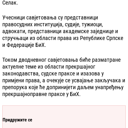
Селак.
Учесници савјетовања су представници
правосудних институција, судије, тужиоци,
адвокати, представници академске заједнице и
стручњаци из области права из Републике Српске
и Федерације БиХ.
Током дводневног савјетовања биће разматране
актуелне теме из области прекршајног
законодавства, судске праксе и изазова у
примјени права, а очекује се усвајање закључака и
препорука које ће допринијети даљем унапређењу
прекршајноправне праксе у БиХ.
Придружите се