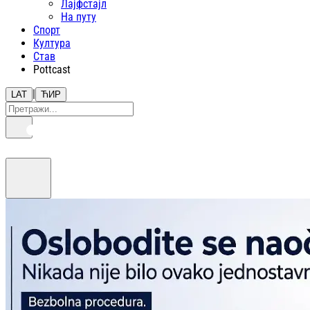
Лајфстajл
На путу
Спорт
Култура
Став
Pottcast
|
LAT
ЋИР