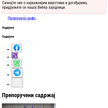
Сазнајте све о најважнијим вијестима и догађајима,
придружите се нашој Вибер заједници.
Провјерено.инфо
Подијели
Подијели
Препоручени садржај